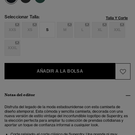
Seleccionar Talla:
Talla Y Corte
XXS
XS
S
M
L
XL
XXL
XXXL
AÑADIR A LA BOLSA
Notas del editor
Disfruta del legado de la moda estadounidense con esta camiseta de
diseño atemporal. Esta cómoda y sencilla camiseta, decorada con una
nueva versión de estilo vintage del inconfundible logotipo de Superdry, es
la elección perfecta para ampliar tu colección de prendas cotidianas y
aportar un toque de confianza informal a cualquier look.
Corte relajado: el corte clásico de Superdry. Una prenda ni muy