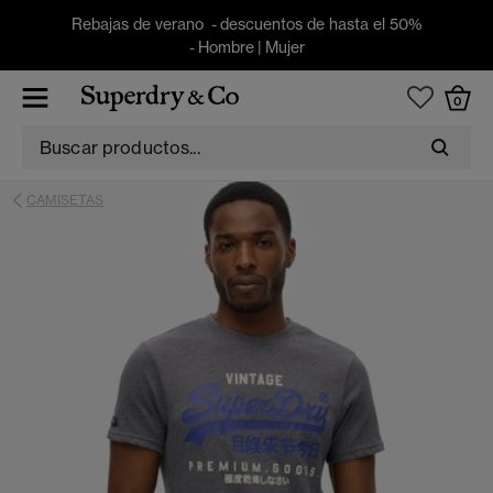
Rebajas de verano - descuentos de hasta el 50%
-
Hombre
|
Mujer
0
CAMISETAS