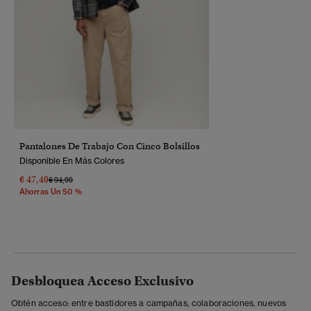
Pantalones De Trabajo Con Cinco Bolsillos
Disponible En Más Colores
€ 47,49
Precio Rebajado De
A
€ 94,99
Ahorras Un 50 %
Desbloquea Acceso Exclusivo
Obtén acceso: entre bastidores a campañas, colaboraciones, nuevos