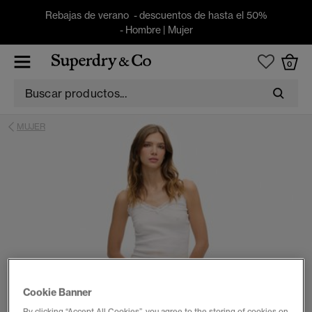
Rebajas de verano - descuentos de hasta el 50%
-
Hombre
|
Mujer
0
MUJER
Cookie Banner
By clicking “Accept All Cookies”, you agree to the storing of cookies on