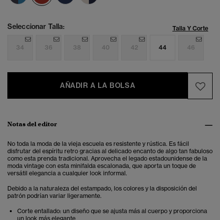
Seleccionar Talla:
Talla Y Corte
34
36
38
40
42
44
46
AÑADIR A LA BOLSA
Notas del editor
No toda la moda de la vieja escuela es resistente y rústica. Es fácil
disfrutar del espíritu retro gracias al delicado encanto de algo tan fabuloso
como esta prenda tradicional. Aprovecha el legado estadounidense de la
moda vintage con esta minifalda escalonada, que aporta un toque de
versátil elegancia a cualquier look informal.
Debido a la naturaleza del estampado, los colores y la disposición del
patrón podrían variar ligeramente.
Corte entallado: un diseño que se ajusta más al cuerpo y proporciona
un look más elegante