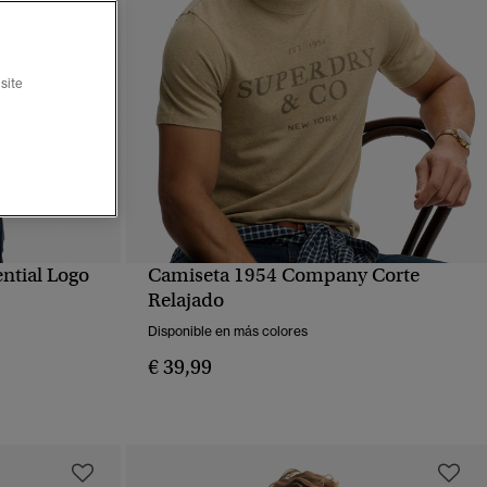
site
ential Logo
Camiseta 1954 Company Corte
VISTA RÁPIDA
Relajado
Disponible en más colores
€ 39,99