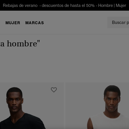
Rebajas de verano - descuentos de hasta el 50% -
Hombre
|
Mujer
E
MUJER
MARCAS
ta hombre"