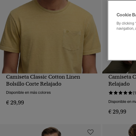
Cookie B
By clicking 
navigation, 
Camiseta Classic Cotton Linen
Camiseta Cl
VISTA RÁPIDA
Bolsillo Corte Relajado
Relajado
Disponible en más colores
(1
€ 29,99
Disponible en m
€ 29,99