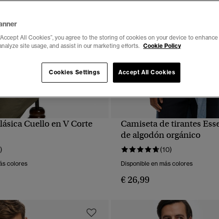
anner
“Accept All Cookies”, you agree to the storing of cookies on your device to enhance 
analyze site usage, and assist in our marketing efforts.
Cookie Policy
Cookies Settings
Accept All Cookies
ásica Cuello en V Corte
Camiseta de tirantes Ess
VISTA RÁPIDA
VISTA RÁPIDA
de algodón orgánico
)
(10)
ás colores
Disponible en más colores
€ 26,99