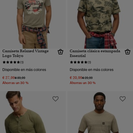
Camiseta Relaxed Vintage
Camiseta clásica estampada
Logo Tokyo
Essential
(1)
(1)
Disponible en más colores
Disponible en más colores
€ 27,99
€ 20,99
Precio rebajado de
a
Precio rebajado de
a
€ 39,99
€ 29,99
Ahorras un 30 %
Ahorras un 30 %