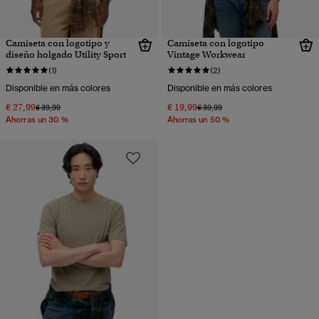
Camiseta con logotipo y
Camiseta con logotipo
diseño holgado Utility Sport
Vintage Workwear
(1)
(2)
Disponible en más colores
Disponible en más colores
€ 27,99
€ 19,99
Precio rebajado de
a
Precio rebajado de
a
€ 39,99
€ 39,99
Ahorras un 30 %
Ahorras un 50 %