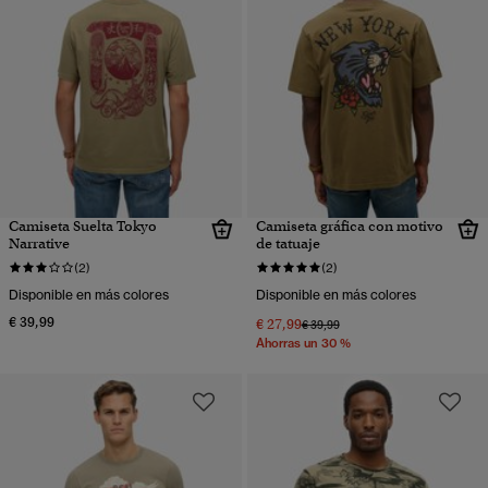
Camiseta Suelta Tokyo
Camiseta gráfica con motivo
Narrative
de tatuaje
(2)
(2)
Disponible en más colores
Disponible en más colores
€ 39,99
€ 27,99
Precio rebajado de
a
€ 39,99
Ahorras un 30 %