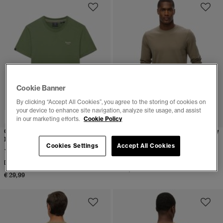
Cookie Banner
By clicking “Accept All Cookies”, you agree to the storing of cookies on
your device to enhance site navigation, analyze site usage, and assist
3 POR 65 €
in our marketing efforts.
Cookie Policy
Camiseta Essential Serif
Top clásico Essential
Logo Corte Ajustado
(2)
Cookies Settings
Accept All Cookies
(1)
Disponible en más colores
Disponible en más colores
€ 34,99
€ 29,99