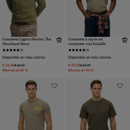
Camiseta Ligera Henley The
Camiseta a rayas en
Merchant Store
contraste con bolsillo
(1)
(1)
Disponible en más colores
Disponible en más colores
€ 34,99
€ 20,99
Precio rebajado de
a
Precio rebajado de
a
€ 49,99
€ 29,99
Ahorras un 30 %
Ahorras un 30 %