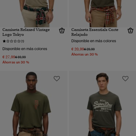
Camiseta Relaxed Vintage
Camiseta Essentials Corte
Logo Tokyo
Relajado
Disponible en más colores
(1)
Disponible en más colores
€ 20,99
Precio rebajado de
a
€ 29,99
Ahorras un 30 %
€ 27,99
Precio rebajado de
a
€ 39,99
Ahorras un 30 %