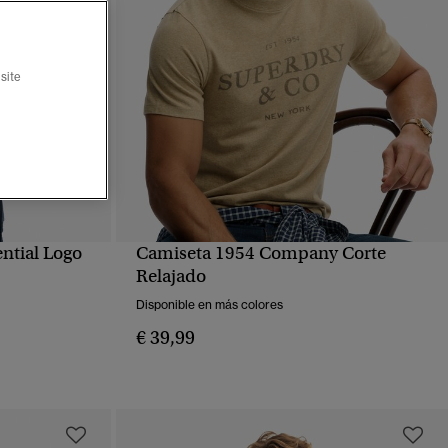
site
ential Logo
Camiseta 1954 Company Corte
VISTA RÁPIDA
Relajado
Disponible en más colores
€ 39,99