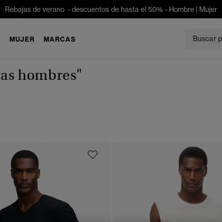
Rebajas de verano - descuentos de hasta el 50% -
Hombre
|
Mujer
E
MUJER
MARCAS
tas hombres"