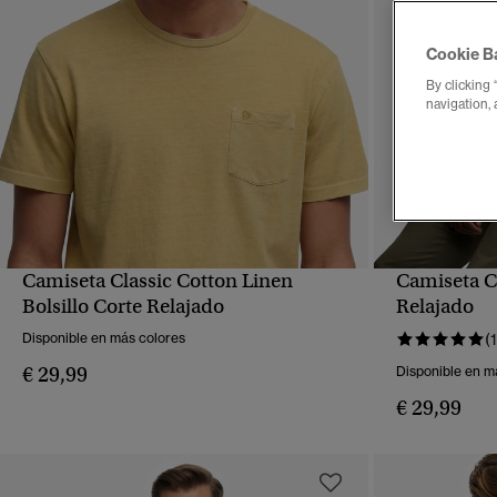
Cookie B
By clicking 
navigation, 
Camiseta Classic Cotton Linen
Camiseta Cl
VISTA RÁPIDA
Bolsillo Corte Relajado
Relajado
Disponible en más colores
(1
€ 29,99
Disponible en m
€ 29,99