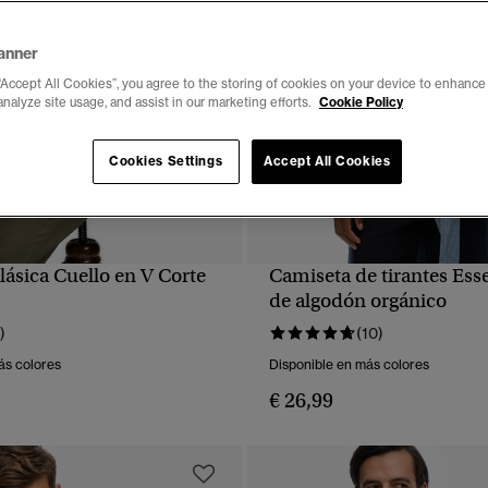
anner
“Accept All Cookies”, you agree to the storing of cookies on your device to enhance 
analyze site usage, and assist in our marketing efforts.
Cookie Policy
Cookies Settings
Accept All Cookies
ásica Cuello en V Corte
Camiseta de tirantes Ess
VISTA RÁPIDA
VISTA RÁPIDA
de algodón orgánico
)
(10)
ás colores
Disponible en más colores
€ 26,99