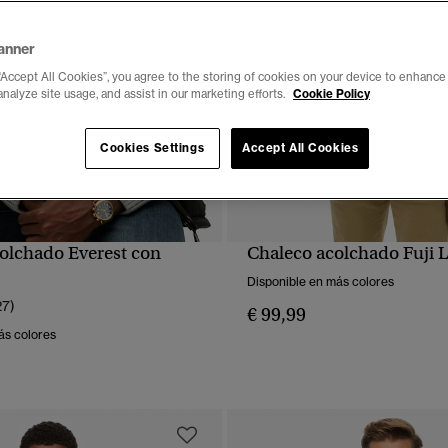
anner
“Accept All Cookies”, you agree to the storing of cookies on your device to enhance 
analyze site usage, and assist in our marketing efforts.
Cookie Policy
Cookies Settings
Accept All Cookies
olchado Everest con
Chaleco acolchado Fuji L
VISTA RÁPIDA
VISTA RÁPIDA
Disponible en más colores
27)
€ 99,99
ás colores