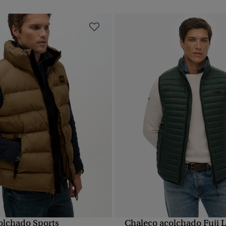
olchado Sports
Chaleco acolchado Fuji L