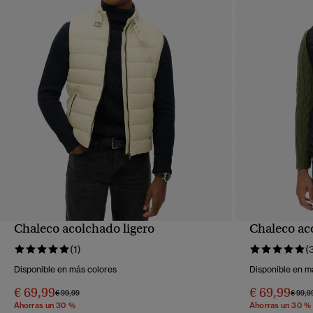
Chaleco acolchado ligero
Chaleco aco
VISTA RÁPIDA
(1)
(
Disponible en más colores
Disponible en m
€ 69,99
€ 69,99
Precio rebajado de
a
Precio
€ 99,99
€ 99,9
Ahorras un 30 %
Ahorras un 30 %