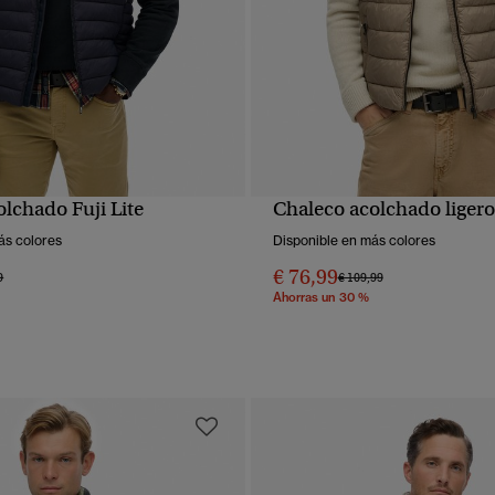
lchado Fuji Lite
Chaleco acolchado ligero
VISTA RÁPIDA
VISTA RÁPIDA
ás colores
Disponible en más colores
€ 76,99
 rebajado de
a
Precio rebajado de
a
9
€ 109,99
Ahorras un 30 %