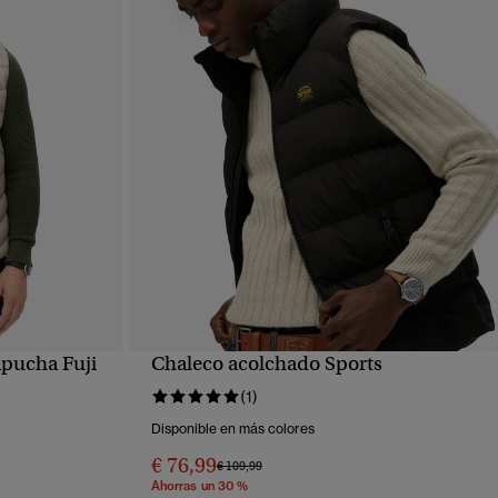
apucha Fuji
Chaleco acolchado Sports
VISTA RÁPIDA
(1)
Disponible en más colores
€ 76,99
Precio rebajado de
a
€ 109,99
Ahorras un 30 %