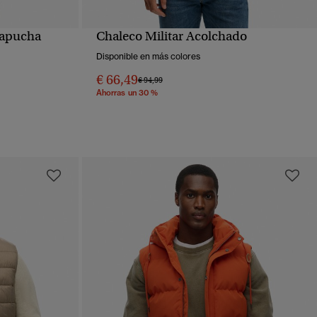
capucha
Chaleco Militar Acolchado
VISTA RÁPIDA
Disponible en más colores
€ 66,49
Precio rebajado de
a
€ 94,99
Ahorras un 30 %