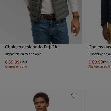
Chaleco acolchado Fuji Lite
Chaleco aco
VISTA RÁPIDA
Disponible en más colores
Disponible en m
€ 69,99
€ 69,99
Precio rebajado de
a
Precio
€ 99,99
€ 99,9
Ahorras un 30 %
Ahorras un 30 %