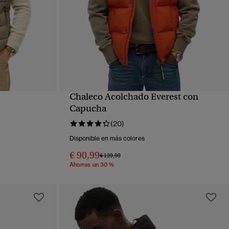
Chaleco Acolchado Everest con
VISTA RÁPIDA
Capucha
(20)
Disponible en más colores
€ 90,99
Precio rebajado de
a
€ 129,99
Ahorras un 30 %