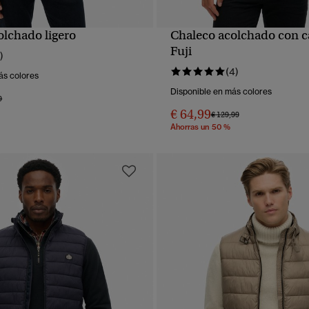
olchado ligero
Chaleco acolchado con 
VISTA RÁPIDA
VISTA RÁPIDA
Fuji
)
(4)
ás colores
Disponible en más colores
 rebajado de
a
9
€ 64,99
Precio rebajado de
a
€ 129,99
Ahorras un 50 %