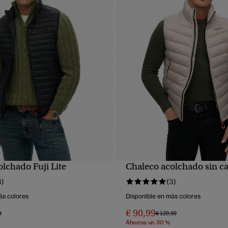
lchado Fuji Lite
Chaleco acolchado sin c
VISTA RÁPIDA
VISTA RÁPIDA
3)
(3)
ás colores
Disponible en más colores
€ 90,99
 rebajado de
a
Precio rebajado de
a
9
€ 129,99
Ahorras un 30 %