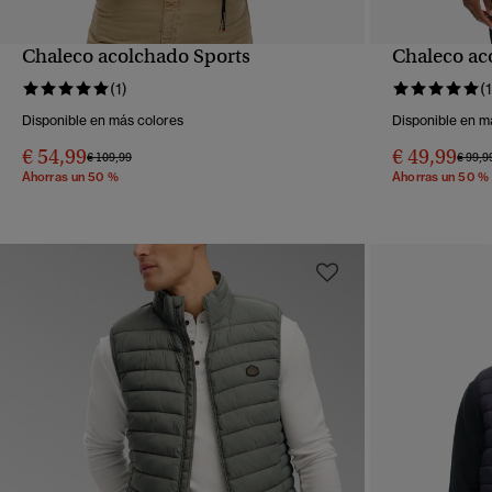
Chaleco acolchado Sports
Chaleco ac
VISTA RÁPIDA
(1)
(1
Disponible en más colores
Disponible en m
€ 54,99
€ 49,99
Precio rebajado de
a
Precio
€ 109,99
€ 99,9
Ahorras un 50 %
Ahorras un 50 %