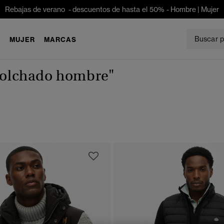
Rebajas de verano - descuentos de hasta el 50% -
Hombre
|
Mujer
E
MUJER
MARCAS
colchado hombre"