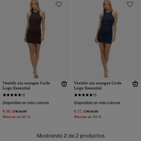
Vestido sin mangas Code
Vestido sin mangas Code
Logo Essential
Logo Essential
(1)
(1)
Disponible en más colores
Disponible en más colores
€ 38,49
€ 27,49
Precio rebajado de
a
Precio rebajado de
a
€ 54,99
€ 54,99
Ahorras un 30 %
Ahorras un 50 %
Mostrando 2 de 2 productos