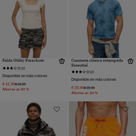
Falda Utility Parachute
Camiseta clásica estampada
Essential
(2)
(2)
Disponible en más colores
Disponible en más colores
€ 41,99
Precio rebajado de
a
€ 59,99
€ 20,99
Precio rebajado de
a
€ 29,99
Ahorras un 30 %
Ahorras un 30 %