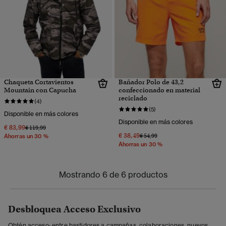
Chaqueta Cortavientos
Bañador Polo de 43,2
Mountain con Capucha
confeccionado en material
reciclado
(4)
(5)
Disponible en más colores
Disponible en más colores
€ 83,99
Precio rebajado de
a
€ 119,99
€ 38,49
Precio rebajado de
a
€ 54,99
Ahorras un 30 %
Ahorras un 30 %
Mostrando 6 de 6 productos
Desbloquea Acceso Exclusivo
Obtén acceso: entre bastidores a campañas, colaboraciones, nuevos