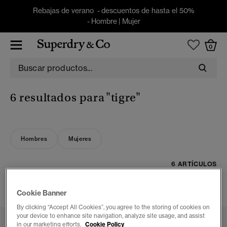
Rebajas de verano - descuentos de hasta el 50%
-
Hombre
|
Mujer
0
6 resultados para
"tigre"
Hombres
Mujeres
6 ARTÍCULOS
FILTRAR Y ORDENAR
Cookie Banner
By clicking “Accept All Cookies”, you agree to the storing of cookies on
your device to enhance site navigation, analyze site usage, and assist
in our marketing efforts.
Cookie Policy