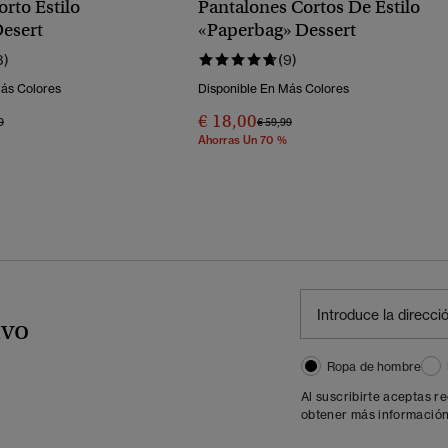
rto Estilo
Pantalones Cortos De Estilo
esert
«paperbag» Dessert
3)
(9)
Más Colores
Disponible En Más Colores
€ 18,00
o Rebajado De
A
Precio Rebajado De
A
9
€ 59,99
Ahorras Un 70 %
ivo
Ropa de hombre
Al suscribirte aceptas r
obtener más información