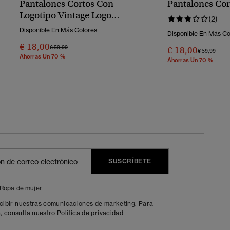
Pantalones Cortos Con
Pantalones Co
Logotipo Vintage Logo
(2)
Collegiate
Disponible En Más Colores
Disponible En Más Co
€ 18,00
Precio Rebajado De
A
€ 59,99
€ 18,00
Precio Reba
A
€ 59,99
Ahorras Un 70 %
Ahorras Un 70 %
SUSCRÍBETE
Ropa de mujer
ecibir nuestras comunicaciones de marketing. Para
, consulta nuestro
Política de privacidad