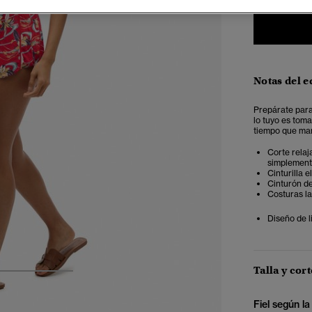
Notas del e
Prepárate para
lo tuyo es toma
tiempo que man
Corte relaj
simplemente
Cinturilla e
Cinturón de
Costuras la
Diseño de l
Talla y cort
3
4
5
Fiel según la 