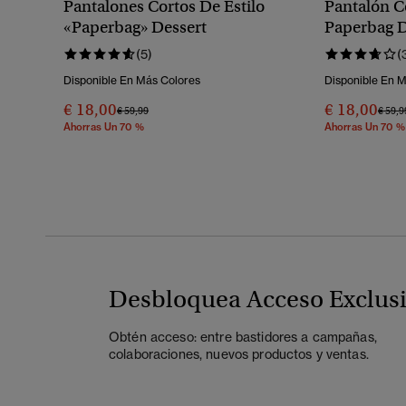
Pantalones Cortos De Estilo
Pantalón Co
«paperbag» Dessert
Paperbag D
(5)
(
Disponible En Más Colores
Disponible En 
€ 18,00
€ 18,00
Precio Rebajado De
A
Preci
€ 59,99
€ 59,9
Ahorras Un 70 %
Ahorras Un 70 %
Desbloquea Acceso Exclus
Obtén acceso: entre bastidores a campañas,
colaboraciones, nuevos productos y ventas.