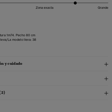
Zona exacta
Grande
tura 1m74. Pecho 80 cm
lleva/La modelo lleva:
38
n y cuidado
(2)