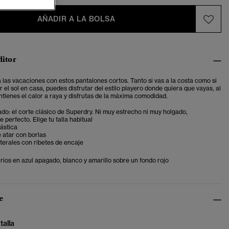
AÑADIR A LA BOLSA
ditor
 las vacaciones con estos pantalones cortos. Tanto si vas a la costa como si
r el sol en casa, puedes disfrutar del estilo playero donde quiera que vayas, al
tienes el calor a raya y disfrutas de la máxima comodidad.
ado: el corte clásico de Superdry. Ni muy estrecho ni muy holgado,
 perfecto. Elige tu talla habitual
lástica
 atar con borlas
terales con ribetes de encaje
irios en azul apagado, blanco y amarillo sobre un fondo rojo
e
talla