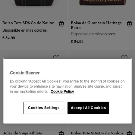
Bolso Tote SD&Co de Nailon
Bolsa de Gimnasio Heritage
Retro
Disponible en más colores
Disponible en más colores
€ 54,99
€ 64,99
Cookie Banner
By clicking “Accept All Cookies”, you agree to the storing of cookies on
your device to enhance site navigation, analyze site usage, and assist
in our marketing efforts.
Cookie Policy
Cookies Settings
Accept All Cookies
Bolsa de Viaje Athletic
Bolso Tote SD&Co de Nailon