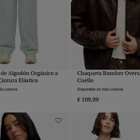
 de Algodón Orgánico a
Chaqueta Bomber Overs
VISTA RÁPIDA
VISTA RÁPIDA
intura Elástica
Cuello
ás colores
Disponible en más colores
€ 109,99