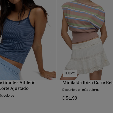
NUEVO
 tirantes Athletic
Minifalda Ibiza Corte Re
VISTA RÁPIDA
VISTA RÁPIDA
Corte Ajustado
Disponible en más colores
ás colores
€ 54,99