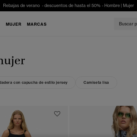
Rebajas de verano - descuentos de hasta el 50% -
Hombre
|
Mujer
E
MUJER
MARCAS
mujer
dadera con capucha de estilo jersey
Camiseta lisa