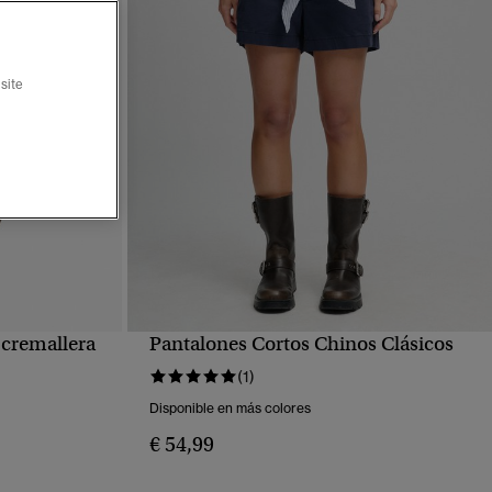
site
cremallera
Pantalones Cortos Chinos Clásicos
VISTA RÁPIDA
(1)
Disponible en más colores
€ 54,99