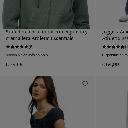
Sudadera corta tonal con capucha y
Joggers Ac
VISTA RÁPIDA
cremallera Athletic Essentials
Athletic Es
(5)
(
Disponible en más colores
Disponible en m
€ 79,99
€ 64,99