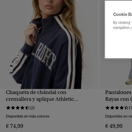
Cookie B
By clicking 
navigation, 
Chaqueta de chándal con
Pantalones
VISTA RÁPIDA
cremallera y aplique Athletic
Rayas con C
Essentials
(2)
(
Disponible en más colores
Disponible en m
€ 74,99
€ 49,99