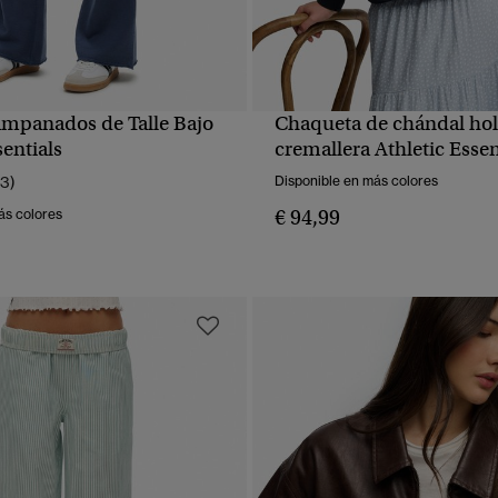
ampanados de Talle Bajo
Chaqueta de chándal ho
VISTA RÁPIDA
VISTA RÁPIDA
sentials
cremallera Athletic Essen
13)
Disponible en más colores
€ 94,99
ás colores