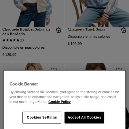
Chaqueta Bomber Suikajan
Chaqueta Track Suika
con Bordado
Disponible en más colores
(2)
€ 109,99
Disponible en más colores
€ 129,99
Cookie Banner
By clicking “Accept All Cookies”, you agree to the storing of cookies on
your device to enhance site navigation, analyze site usage, and assist
in our marketing efforts.
Cookie Policy
Cookies Settings
Accept All Cookies