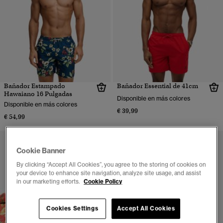
Bañador Estampado
Bañador Essential de 41cm
Hawaiano 16 Pulgadas
Disponible en más colores
Disponible en más colores
€ 39,99
€ 54,99
Cookie Banner
By clicking “Accept All Cookies”, you agree to the storing of cookies on
your device to enhance site navigation, analyze site usage, and assist
in our marketing efforts.
Cookie Policy
Cookies Settings
Accept All Cookies