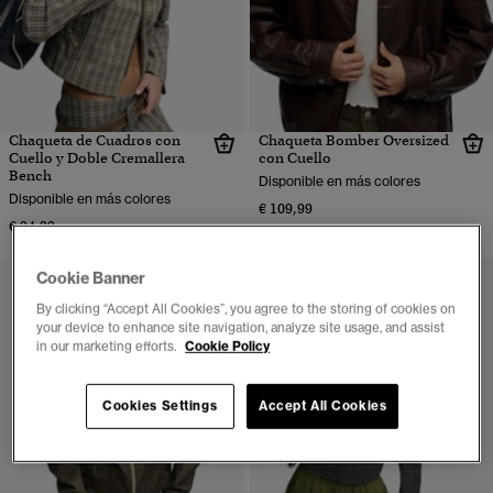
Chaqueta de Cuadros con
Chaqueta Bomber Oversized
Cuello y Doble Cremallera
con Cuello
Bench
Disponible en más colores
Disponible en más colores
€ 109,99
€ 94,99
Cookie Banner
By clicking “Accept All Cookies”, you agree to the storing of cookies on
your device to enhance site navigation, analyze site usage, and assist
in our marketing efforts.
Cookie Policy
Cookies Settings
Accept All Cookies