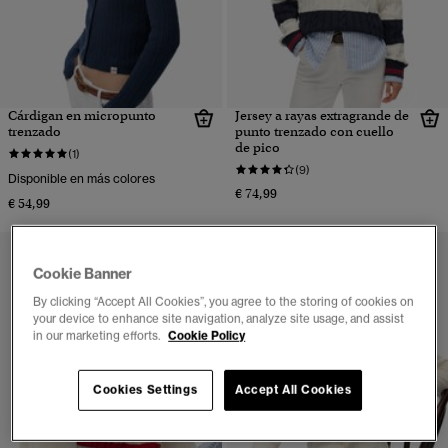
Cárdigan en micropunto
Jersey a rayas extragrande de
trenzado
punto trenzado con cuello
de pico
(1)
(9)
Disponible en más colores
€ 74,99
€ 54,99
Cookie Banner
By clicking “Accept All Cookies”, you agree to the storing of cookies on
your device to enhance site navigation, analyze site usage, and assist
in our marketing efforts.
Cookie Policy
Cookies Settings
Accept All Cookies