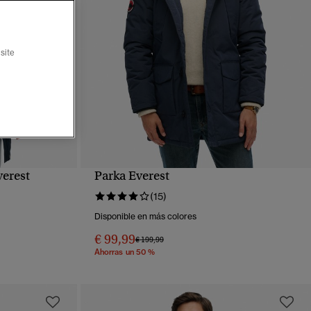
site
verest
Parka Everest
VISTA RÁPIDA
(15)
Disponible en más colores
€ 99,99
Precio rebajado de
a
€ 199,99
Ahorras un 50 %