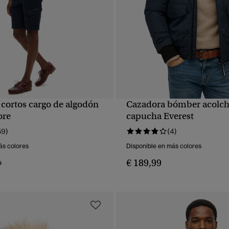
 cortos cargo de algodón
Cazadora bómber acolch
VISTA RÁPIDA
VISTA RÁPIDA
ore
capucha Everest
59)
(4)
ás colores
Disponible en más colores
€ 189,99
 rebajado de
a
9