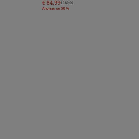
€ 84,99
Precio rebajado de
a
€ 169,99
Ahorras un 50 %