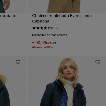
Mountain
Chaleco Acolchado Everest con
VISTA RÁPIDA
Capucha
(30)
Disponible en más colores
€ 90,99
Precio rebajado de
a
€ 129,99
Ahorras un 30 %