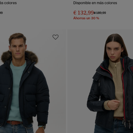
ás colores
Disponible en más colores
€ 132,99
 rebajado de
a
Precio rebajado de
a
99
€ 189,99
Ahorras un 30 %