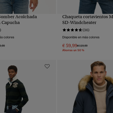
Bomber Acolchada
Chaqueta cortavientos 
VISTA RÁPIDA
VISTA RÁPIDA
n Capucha
SD-Windcheater
)
(36)
ás colores
Disponible en más colores
€ 59,99
io rebajado de
a
Precio rebajado de
a
9,99
€ 119,99
Ahorras un 50 %