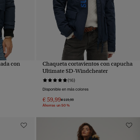
ada con
Chaqueta cortavientos con capucha
VISTA RÁPIDA
Ultimate SD-Windcheater
(16)
Disponible en más colores
€ 59,99
Precio rebajado de
a
€ 119,99
Ahorras un 50 %