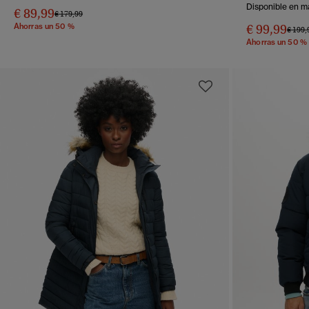
Disponible en m
€ 89,99
Precio rebajado de
a
€ 179,99
Ahorras un 50 %
€ 99,99
Precio
€ 199,
Ahorras un 50 %