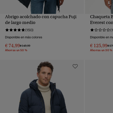
Abrigo acolchado con capucha Fuji
Chaqueta 
VISTA RÁPIDA
de largo medio
Everest co
(150)
(1
Disponible en más colores
Disponible en m
€ 74,99
€ 125,99
Precio rebajado de
a
Prec
€ 149,99
€ 17
Ahorras un 50 %
Ahorras un 30 %