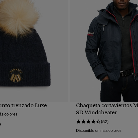
unto trenzado Luxe
Chaqueta cortavientos 
VISTA RÁPIDA
VISTA RÁPIDA
SD Windcheater
ás colores
(52)
 rebajado de
a
9
Disponible en más colores