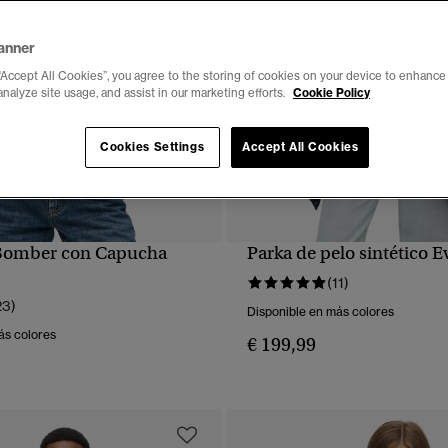
anner
“Accept All Cookies”, you agree to the storing of cookies on your device to enhance 
analyze site usage, and assist in our marketing efforts.
Cookie Policy
Cookies Settings
Accept All Cookies
Bomber con Capucha
Parka de pelo sintético E
VISTA RÁPIDA
VISTA RÁPIDA
(11)
23)
Disponible en más colores
ás colores
€ 199,99