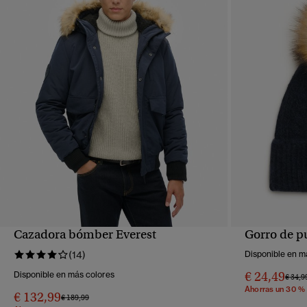
Cazadora bómber Everest
Gorro de p
VISTA RÁPIDA
(14)
Disponible en m
€ 24,49
Disponible en más colores
Precio
€ 34,9
Ahorras un 30 %
€ 132,99
Precio rebajado de
a
€ 189,99