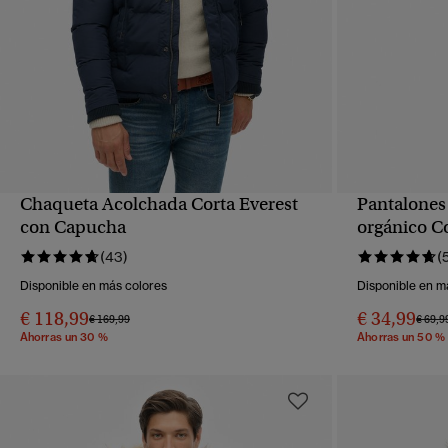
Chaqueta Acolchada Corta Everest
Pantalones
VISTA RÁPIDA
con Capucha
orgánico C
(43)
(
Disponible en más colores
Disponible en m
€ 118,99
€ 34,99
Precio rebajado de
a
Precio
€ 169,99
€ 69,9
Ahorras un 30 %
Ahorras un 50 %