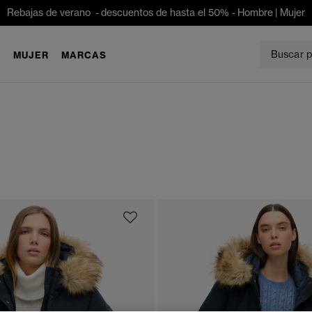
Rebajas de verano - descuentos de hasta el 50% -
Hombre
|
Mujer
E
MUJER
MARCAS