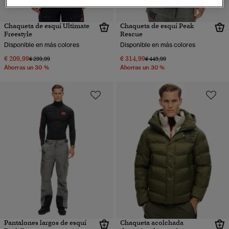
Chaqueta de esquí Ultimate
Chaqueta de esquí Peak
Freestyle
Rescue
Disponible en más colores
Disponible en más colores
€ 209,99
€ 314,99
Precio rebajado de
a
Precio rebajado de
a
€ 299,99
€ 449,99
Ahorras un 30 %
Ahorras un 30 %
Pantalones largos de esquí
Chaqueta acolchada