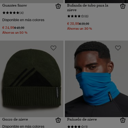
Guantes Snow
Bufanda de tubo para la
nieve
(4)
(6)
Disponible en más colores
€ 20,99
Precio rebajado de
a
€ 29,99
€ 24,99
Precio rebajado de
a
€ 49,99
Ahorras un 30 %
Ahorras un 50 %
Gorro de nieve
Pañuelo de nieve
Disponible en más colores
(1)