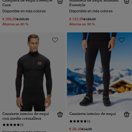
Chaqueta de esquí Freestyle
Sudadera de Esquí Softshell
Core
Freestyle
Disponible en más colores
Disponible en más colores
€ 209,99
€ 132,99
Precio rebajado de
a
Precio rebajado de
a
€ 299,99
€ 189,99
Ahorras un 30 %
Ahorras un 30 %
Camiseta interior de esquí
Camiseta interior de esquí
con media cremallera
(1)
(1)
€ 38,49
Precio rebajado de
a
€ 54,99