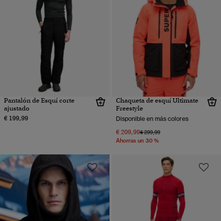
Pantalón de Esquí corte
Chaqueta de esquí Ultimate
ajustado
Freestyle
€ 199,99
Disponible en más colores
€ 209,99
Precio rebajado de
a
€ 299,99
Ahorras un 30 %