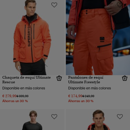
Chaqueta de esquí Ultimate
Pantalones de esquí
Rescue
Ultimate Freestyle
Disponible en más colores
Disponible en más colores
€ 279,99
€ 174,99
Precio rebajado de
a
Precio rebajado de
a
€ 399,99
€ 249,99
Ahorras un 30 %
Ahorras un 30 %