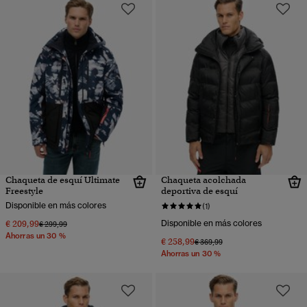
Chaqueta de esquí Ultimate
Chaqueta acolchada
Freestyle
deportiva de esquí
Disponible en más colores
(1)
€ 209,99
Disponible en más colores
Precio rebajado de
a
€ 299,99
Ahorras un 30 %
€ 258,99
Precio rebajado de
a
€ 369,99
Ahorras un 30 %