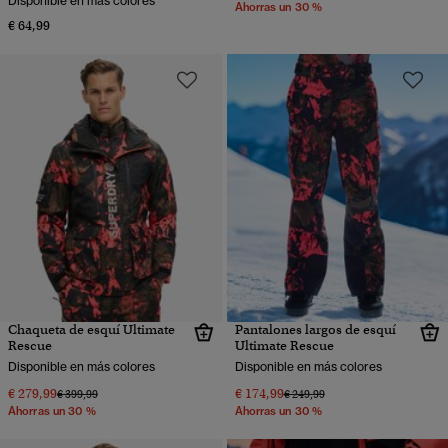
Disponible en más colores
Ahorras un 30 %
€ 64,99
Chaqueta de esquí Ultimate
Pantalones largos de esquí
Rescue
Ultimate Rescue
Disponible en más colores
Disponible en más colores
€ 279,99
€ 174,99
Precio rebajado de
a
Precio rebajado de
a
€ 399,99
€ 249,99
Ahorras un 30 %
Ahorras un 30 %