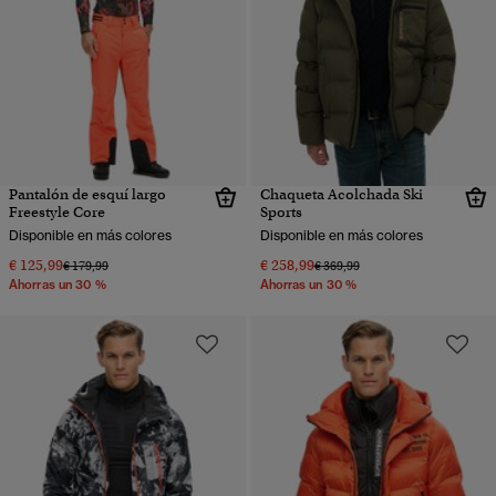
Pantalón de esquí largo
Chaqueta Acolchada Ski
Freestyle Core
Sports
Disponible en más colores
Disponible en más colores
€ 125,99
€ 258,99
Precio rebajado de
a
Precio rebajado de
a
€ 179,99
€ 369,99
Ahorras un 30 %
Ahorras un 30 %