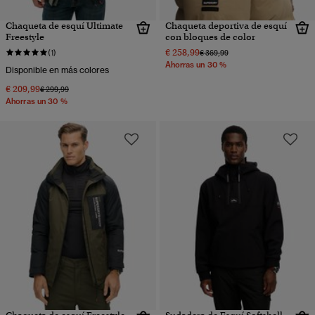
Chaqueta de esquí Ultimate
Chaqueta deportiva de esquí
Freestyle
con bloques de color
€ 258,99
Precio rebajado de
a
(1)
€ 369,99
Ahorras un 30 %
Disponible en más colores
€ 209,99
Precio rebajado de
a
€ 299,99
Ahorras un 30 %