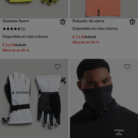
Guantes Snow
Pañuelo de nieve
Disponible en más colores
(2)
Disponible en más colores
€ 14,99
Precio rebajado de
a
€ 29,99
Ahorras un 50 %
€ 34,99
Precio rebajado de
a
€ 49,99
Ahorras un 30 %