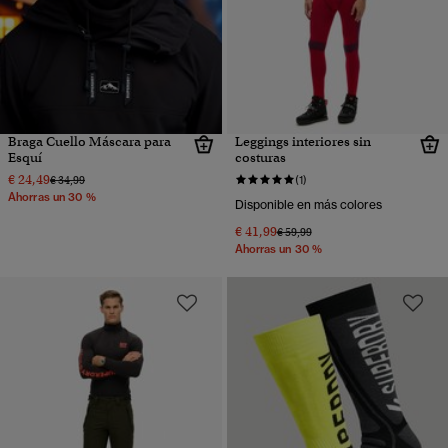
Braga Cuello Máscara para
Leggings interiores sin
Esquí
costuras
€ 24,49
Precio rebajado de
a
€ 34,99
(1)
Ahorras un 30 %
Disponible en más colores
€ 41,99
Precio rebajado de
a
€ 59,99
Ahorras un 30 %