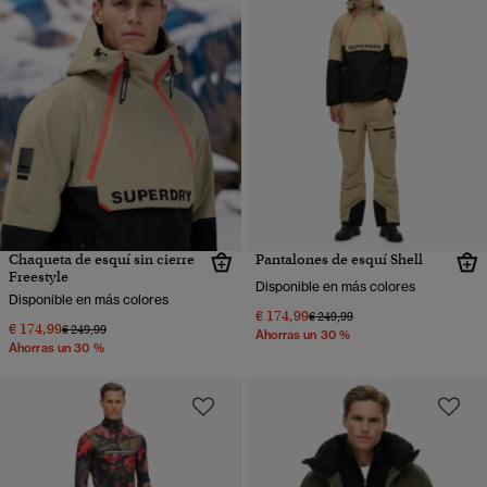
Chaqueta de esquí sin cierre
Pantalones de esquí Shell
Freestyle
Disponible en más colores
Disponible en más colores
€ 174,99
Precio rebajado de
a
€ 249,99
€ 174,99
Precio rebajado de
a
€ 249,99
Ahorras un 30 %
Ahorras un 30 %