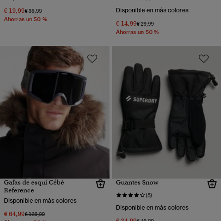
€ 19,99
Disponible en más colores
Precio rebajado de
a
€ 39,99
Ahorras un 50 %
€ 14,99
Precio rebajado de
a
€ 29,99
Ahorras un 50 %
Gafas de esquí Cébé
Guantes Snow
Reference
(5)
Disponible en más colores
Disponible en más colores
€ 64,99
Precio rebajado de
a
€ 129,99
€ 34,99
Precio rebajado de
a
€ 49,99