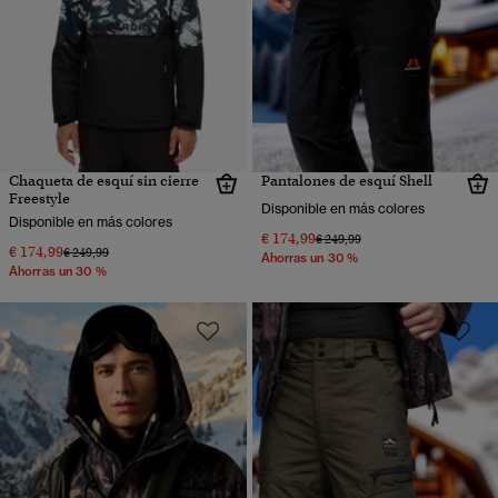
Chaqueta de esquí sin cierre
Pantalones de esquí Shell
Freestyle
Disponible en más colores
Disponible en más colores
€ 174,99
Precio rebajado de
a
€ 249,99
€ 174,99
Precio rebajado de
a
€ 249,99
Ahorras un 30 %
Ahorras un 30 %