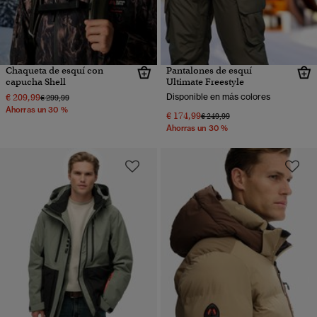
Chaqueta de esquí con
Pantalones de esquí
capucha Shell
Ultimate Freestyle
€ 209,99
Disponible en más colores
Precio rebajado de
a
€ 299,99
Ahorras un 30 %
€ 174,99
Precio rebajado de
a
€ 249,99
Ahorras un 30 %