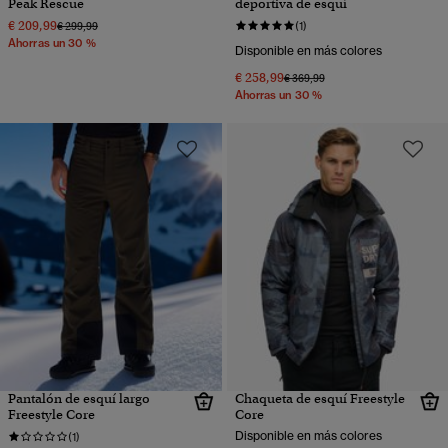
Peak Rescue
deportiva de esquí
€ 209,99
Precio rebajado de
a
€ 299,99
(1)
Ahorras un 30 %
Disponible en más colores
€ 258,99
Precio rebajado de
a
€ 369,99
Ahorras un 30 %
Pantalón de esquí largo
Chaqueta de esquí Freestyle
Freestyle Core
Core
Disponible en más colores
(1)