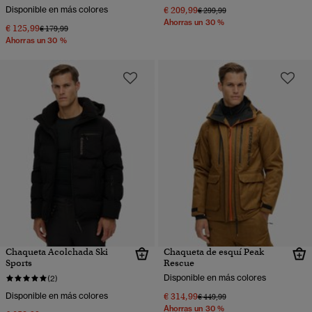
Disponible en más colores
€ 209,99
Precio rebajado de
a
€ 299,99
Ahorras un 30 %
€ 125,99
Precio rebajado de
a
€ 179,99
Ahorras un 30 %
Chaqueta Acolchada Ski
Chaqueta de esquí Peak
Sports
Rescue
Disponible en más colores
(2)
Disponible en más colores
€ 314,99
Precio rebajado de
a
€ 449,99
Ahorras un 30 %