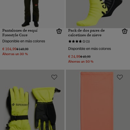
Pantalones de esquí
Pack de dos pares de
Freestyle Core
calcetines de nieve
Disponible en más colores
(3)
€ 104,99
Disponible en más colores
Precio rebajado de
a
€ 149,99
Ahorras un 30 %
€ 24,99
Precio rebajado de
a
€ 49,99
Ahorras un 50 %