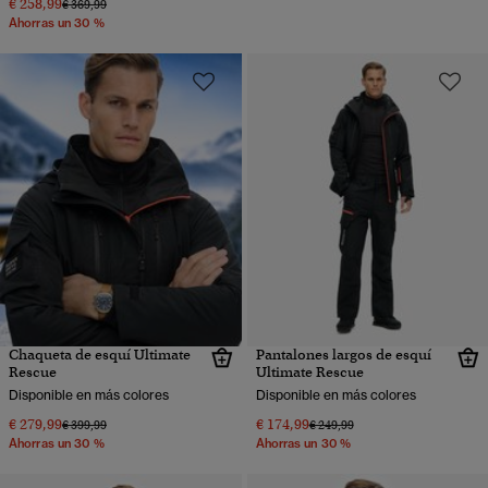
€ 258,99
Precio rebajado de
a
€ 369,99
Ahorras un 30 %
Chaqueta de esquí Ultimate
Pantalones largos de esquí
Rescue
Ultimate Rescue
Disponible en más colores
Disponible en más colores
€ 279,99
€ 174,99
Precio rebajado de
a
Precio rebajado de
a
€ 399,99
€ 249,99
Ahorras un 30 %
Ahorras un 30 %