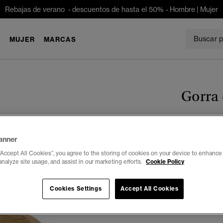
Rebajas de verano - descuentos de hasta el 50% -
Hombre
|
Mujer
E
MUJER
MARCAS
Gorra 
€ 34,99
anner
Seleccionar 
“Accept All Cookies”, you agree to the storing of cookies on your device to enhance 
analyze site usage, and assist in our marketing efforts.
Cookie Policy
Cookies Settings
Accept All Cookies
Notas del e