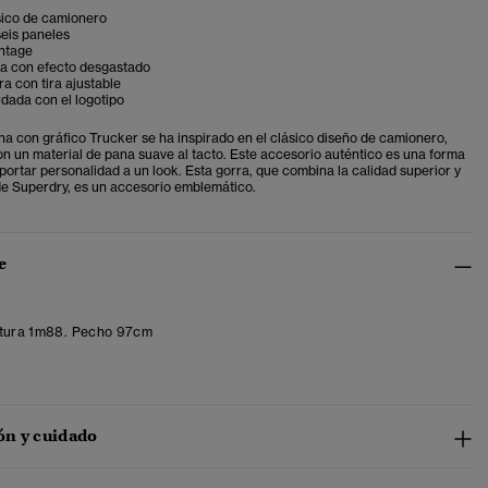
sico de camionero
eis paneles
ntage
va con efecto desgastado
ra con tira ajustable
rdada con el logotipo
na con gráfico Trucker se ha inspirado en el clásico diseño de camionero,
n un material de pana suave al tacto. Este accesorio auténtico
es una forma
portar personalidad a un look. Esta gorra, que combina la calidad superior y
e Superdry, es un accesorio emblemático.
e
tura 1m88. Pecho 97cm
n y cuidado