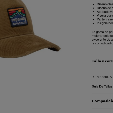
Diseño clá
Diseño de s
Acabado vi
Visera cur
Parte trase
Insignia bo
La gorra de pa
mejorándolo co
excelente de a
la comodidad d
Talla y cort
Modelo:
Al
Guía De Tallas
Composició
3
4
5