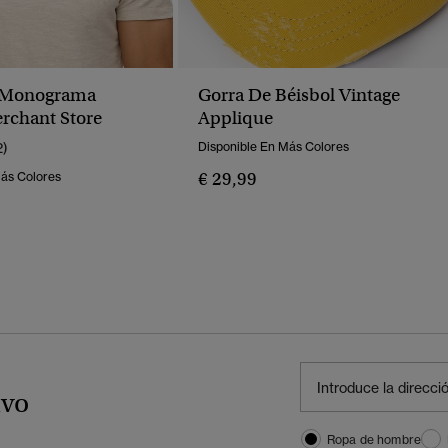
 Monograma
Gorra De Béisbol Vintage
rchant Store
Applique
2)
Disponible En Más Colores
€ 29,99
Más Colores
ivo
Ropa de hombre