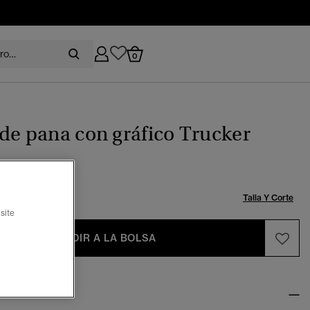
0
de pana con gráfico Trucker
Talla:
Talla Y Corte
site
AÑADIR A LA BOLSA
ditor