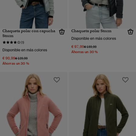
Chaqueta polar con capucha
Chaqueta polar Storm
Storm
Disponible en más colores
(1)
€ 97,99
Precio rebajado de
a
€ 139,99
Disponible en más colores
Ahorras un 30 %
€ 90,99
Precio rebajado de
a
€ 129,99
Ahorras un 30 %