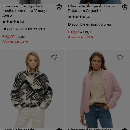
Jersey con forro polar y
Chaqueta Sherpa de Forro
media cremallera Vintage
Polar con Capucha
Retro
(4)
(3)
Disponible en más colores
Disponible en más colores
€ 83,99
Precio rebajado de
a
€ 119,99
€ 69,99
Precio rebajado de
a
€ 99,99
Ahorras un 30 %
Ahorras un 30 %
Forro Polar Teddy
Chaqueta de Forro Polar