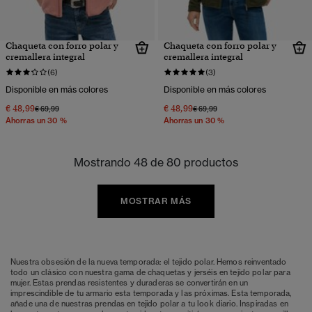
Chaqueta con forro polar y
Chaqueta con forro polar y
cremallera integral
cremallera integral
(6)
(3)
Disponible en más colores
Disponible en más colores
€ 48,99
€ 48,99
Precio rebajado de
a
Precio rebajado de
a
€ 69,99
€ 69,99
Ahorras un 30 %
Ahorras un 30 %
Mostrando 48 de 80 productos
MOSTRAR MÁS
Nuestra obsesión de la nueva temporada: el tejido polar. Hemos reinventado
todo un clásico con nuestra gama de chaquetas y jerséis en tejido polar para
mujer. Estas prendas resistentes y duraderas se convertirán en un
imprescindible de tu armario esta temporada y las próximas. Esta temporada,
añade una de nuestras prendas en tejido polar a tu look diario. Inspiradas en