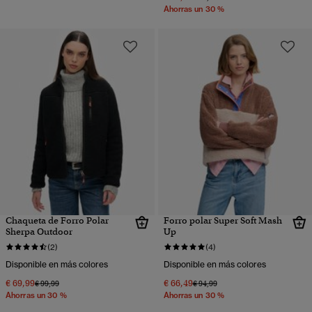
Ahorras un 30 %
Chaqueta de Forro Polar
Forro polar Super Soft Mash
Sherpa Outdoor
Up
(2)
(4)
Disponible en más colores
Disponible en más colores
€ 69,99
€ 66,49
Precio rebajado de
a
Precio rebajado de
a
€ 99,99
€ 94,99
Ahorras un 30 %
Ahorras un 30 %