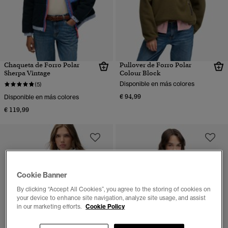
Chaqueta de Forro Polar
Pullover de Forro Polar
Sherpa Vintage
Colour Block
Disponible en más colores
(5)
€ 94,99
Disponible en más colores
€ 119,99
Cookie Banner
By clicking “Accept All Cookies”, you agree to the storing of cookies on
your device to enhance site navigation, analyze site usage, and assist
in our marketing efforts.
Cookie Policy