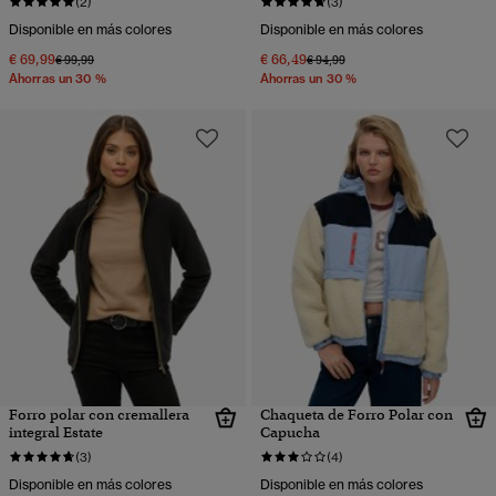
(2)
(3)
Disponible en más colores
Disponible en más colores
€ 69,99
€ 66,49
Precio rebajado de
a
Precio rebajado de
a
€ 99,99
€ 94,99
Ahorras un 30 %
Ahorras un 30 %
Forro polar con cremallera
Chaqueta de Forro Polar con
integral Estate
Capucha
(3)
(4)
Disponible en más colores
Disponible en más colores