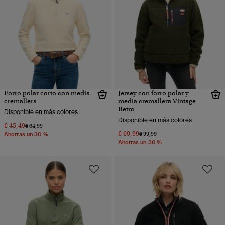
Forro polar corto con media
Jersey con forro polar y
cremallera
media cremallera Vintage
Retro
Disponible en más colores
Disponible en más colores
€ 45,49
Precio rebajado de
a
€ 64,99
€ 69,99
Precio rebajado de
a
€ 99,99
Ahorras un 30 %
Ahorras un 30 %