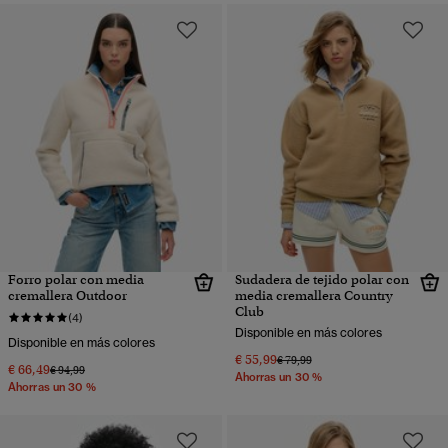
Forro polar con media
Sudadera de tejido polar con
cremallera Outdoor
media cremallera Country
Club
(4)
Disponible en más colores
Disponible en más colores
€ 55,99
Precio rebajado de
a
€ 79,99
€ 66,49
Precio rebajado de
a
€ 94,99
Ahorras un 30 %
Ahorras un 30 %