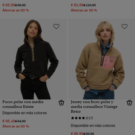
€ 69,99
€ 83,99
Precio rebajado de
a
Precio rebajado de
a
€ 99,99
€ 119,99
Ahorras un 30 %
Ahorras un 30 %
Forro polar con media
Jersey con forro polar y
cremallera Estate
media cremallera Vintage
Retro
Disponible en más colores
(7)
€ 66,49
Precio rebajado de
a
€ 94,99
Disponible en más colores
Ahorras un 30 %
€ 69,99
Precio rebajado de
a
€ 99,99