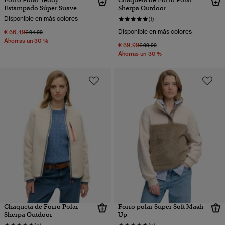
Estampado Súper Suave
Sherpa Outdoor
Disponible en más colores
(1)
€ 66,49
Disponible en más colores
Precio rebajado de
a
€ 94,99
Ahorras un 30 %
€ 69,99
Precio rebajado de
a
€ 99,99
Ahorras un 30 %
Chaqueta de Forro Polar
Forro polar Super Soft Mash
Sherpa Outdoor
Up