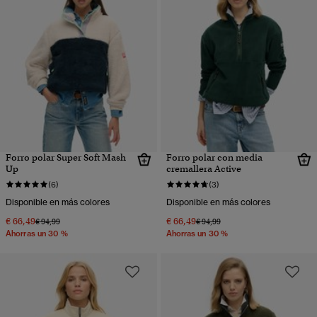
Forro polar Super Soft Mash
Forro polar con media
Up
cremallera Active
(6)
(3)
Disponible en más colores
Disponible en más colores
€ 66,49
€ 66,49
Precio rebajado de
a
Precio rebajado de
a
€ 94,99
€ 94,99
Ahorras un 30 %
Ahorras un 30 %