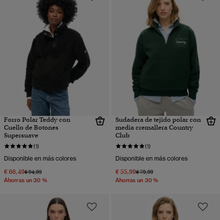
Forro Polar Teddy con
Sudadera de tejido polar con
Cuello de Botones
media cremallera Country
Supersuave
Club
(1)
(1)
Disponible en más colores
Disponible en más colores
€ 66,49
€ 55,99
Precio rebajado de
a
Precio rebajado de
a
€ 94,99
€ 79,99
Ahorras un 30 %
Ahorras un 30 %