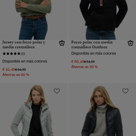
Jersey con forro polar y
Forro polar con media
media cremallera
cremallera Outdoor
Disponible en más colores
(2)
Disponible en más colores
€ 66,49
Precio rebajado de
a
€ 94,99
Ahorras un 30 %
€ 45,49
Precio rebajado de
a
€ 64,99
Ahorras un 30 %