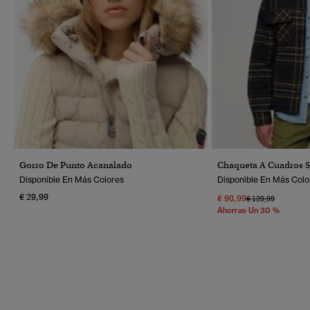
Gorro De Punto Acanalado
Chaqueta A Cuadros S
Disponible En Más Colores
Disponible En Más Colo
€ 29,99
€ 90,99
Precio Rebajado 
A
€ 129,99
Ahorras Un 30 %