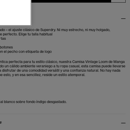
ditor
ado – el ajuste clásico de Superdry. Ni muy estrecho, ni muy holgado,
 perfecto. Elige tu talla habitual
rtas
 botones
 en el pecho con etiqueta de logo
ntica perfecta para tu estilo clásico, nuestra Camisa Vintage Loom de Manga
do un cálido ambiente veraniego a tu ropa casual, esta camisa puede llevarse
a disfrutar de una comodidad versátil y una confianza natural.
No hay nada
e esto, y en esa sencillez, reside un estilo atemporal.
al blanco sobre fondo índigo desgastado.
e