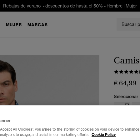
Rebajas de verano - descuentos de hasta el 50% -
Hombre
|
Mujer
E
MUJER
MARCAS
Camis
€ 64,99
Seleccionar 
XXS
X
anner
“Accept All Cookies”, you agree to the storing of cookies on your device to enhance 
analyze site usage, and assist in our marketing efforts.
Cookie Policy