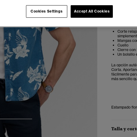
Cookies Settings
Accept All Cookies
Notas del e
Corte relaj
simplemente
Mangas co
Cuello
Cierre con
Un bolsillo
La opción auté
Corta. Aportan
fácilmente par
más sencillo qu
Estampado flor
3
4
5
Talla y cort