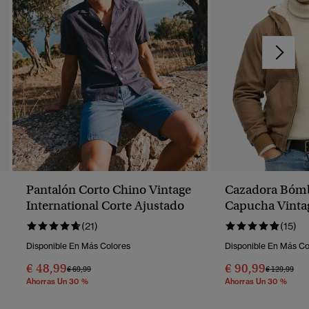
Pantalón Corto Chino Vintage
Cazadora Bóm
International Corte Ajustado
Capucha Vinta
(21)
(15)
Disponible En Más Colores
Disponible En Más Co
€ 48,99
€ 90,99
Precio Rebajado De
A
Precio Reba
A
€ 69,99
€ 129,99
Ahorras Un 30 %
Ahorras Un 30 %