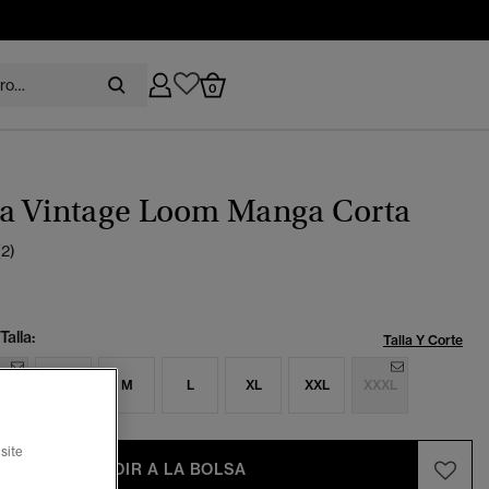
0
a Vintage Loom Manga Corta
(2)
Talla:
Talla Y Corte
S
S
M
L
XL
XXL
XXXL
site
AÑADIR A LA BOLSA