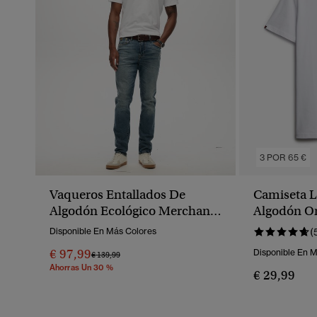
3 POR 65 €
Vaqueros Entallados De
Camiseta L
Algodón Ecológico Merchant
Algodón O
Store
Disponible En Más Colores
(
€ 97,99
Disponible En 
Precio Rebajado De
A
€ 139,99
Ahorras Un 30 %
€ 29,99