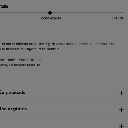
talla
Zona exacta
Grande
t: el corte clásico de Superdry. Ni demasiado estrecho ni demasiado
o lo necesario. Elige tu talla habitual.
tura 1m89. Pecho 102cm
lleva/La modelo lleva:
M
n y cuidado
dón orgánico