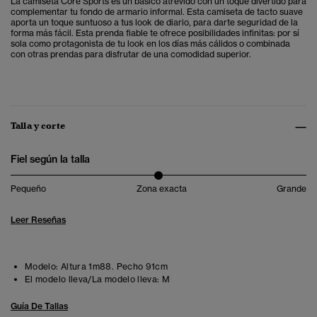
La camiseta Core Sports es un básico atrevido con un toque divertido para
complementar tu fondo de armario informal. Esta camiseta de tacto suave
aporta un toque suntuoso a tus look de diario, para darte seguridad de la
forma más fácil. Esta prenda fiable te ofrece posibilidades infinitas: por sí
sola como protagonista de tu look en los días más cálidos o combinada
con otras prendas para disfrutar de una comodidad superior.
Talla y corte
Fiel según la talla
Pequeño
Zona exacta
Grande
Leer Reseñas
Modelo:
Altura 1m88. Pecho 91cm
El modelo lleva/La modelo lleva:
M
Guía De Tallas