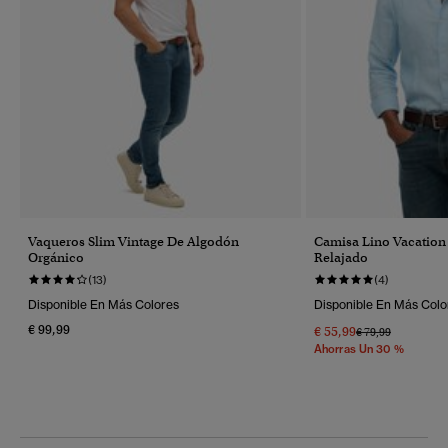
Vaqueros Slim Vintage De Algodón
Camisa Lino Vacation
Orgánico
Relajado
(13)
(4)
Disponible En Más Colores
Disponible En Más Colo
€ 99,99
€ 55,99
Precio Rebajado 
A
€ 79,99
Ahorras Un 30 %