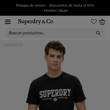
Rebajas de verano - descuentos de hasta el 50%
-
Hombre
|
Mujer
0
CAMISETAS