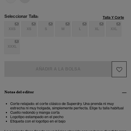
Seleccionar Talla:
Talla Y Corte
XXS
XS
S
M
L
XL
XXL
XXXL
AÑADIR A LA BOLSA
Notas del editor
Corte relajado: el corte clásico de Superdry. Una prenda ni muy
estrecha ni muy holgada, simplemente perfecta. Elige tu talla habitual
Cuello redondo y manga corta
Logotipo estampado en el pecho
Etiqueta con el logotipo en el bajo