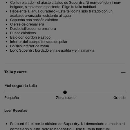
Corte relajado – el ajuste clásico de Superdry. Ni muy ceñido, ni muy
holgado, simplemente perfecto. Elige tu talla habitual
Repelente al agua duradero - Este tejido ha sido tratado con un
acabado avanzado resistente al agua
Capucha con cordón elástico
Cierre de cremallera
Dos bolsillos con cremallera
Puños elásticos
Bajo con cordón elástico
Interior del cuerpo forrado de polar
Bolsillo interior de malla
Logo Superdry bordado en la espalda y en la manga
Talla y corte
Fiel según la talla
Pequeño
Zona exacta
Grande
Leer Reseñas
Relaxed fit: el corte clásico de Superdry. Ni demasiado estrecho ni
demasiado suelto, solo lo necesario. Elige tu talla habitual.