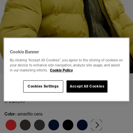
Cookie Banner
1
2
3
4
5
6
7
8
By clicking “Accept All Cookies”, you agree to the storing of cookies on
your device to enhance site navigation, analyze site usage, and assist
in our marketing efforts.
Cookie Policy
Chaqueta Acolchada Deportiva con Capucha
Cookies Settings
Accept All Cookies
(1)
€ 129,99
Color:
amarillo cera
seleccionad