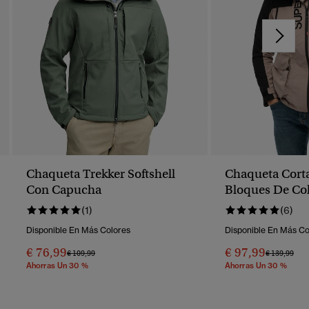
Chaqueta Trekker Softshell
Chaqueta Cort
Con Capucha
Bloques De Co
(1)
(6)
Disponible En Más Colores
Disponible En Más Co
€ 76,99
€ 97,99
Precio Rebajado De
A
Precio Reba
A
€ 109,99
€ 139,99
Ahorras Un 30 %
Ahorras Un 30 %