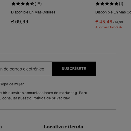
(18)
(1)
Disponible En Más Colores
Disponible En Más Co
€ 69,99
€ 45,49
Precio Reba
A
€ 64,99
Ahorras Un 30 %
SUSCRÍBETE
Ropa de mujer
ecibir nuestras comunicaciones de marketing. Para
, consulta nuestro
Política de privacidad
n
Localizar tienda