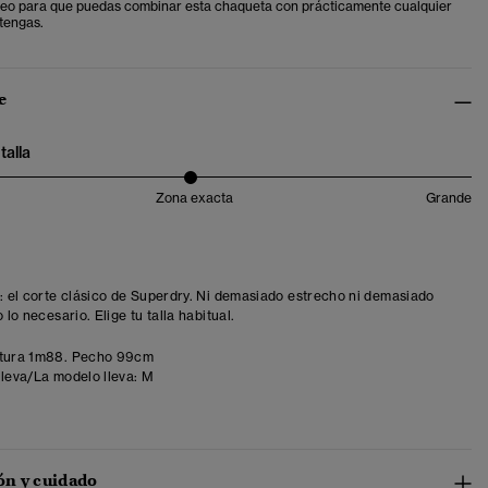
eo para que puedas combinar esta chaqueta con prácticamente cualquier
tengas.
e
talla
Zona exacta
Grande
t: el corte clásico de Superdry. Ni demasiado estrecho ni demasiado
o lo necesario. Elige tu talla habitual.
tura 1m88. Pecho 99cm
lleva/La modelo lleva:
M
n y cuidado