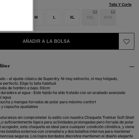
Talla:
Talla Y Corte
S
S
M
L
XL
XXL
XXXL
AÑADIR A LA BOLSA
ditor
ado – el ajuste clásico de Superdry. Ni muy estrecho, ni muy holgado,
 perfecto. Elige tu talla habitual
edia de hombro a bajo: 69cm
duradera al agua - Este tejido ha sido tratado con un acabado avanzado
al agua
pucha y mangas forrados de polar para máximo confort
 y capucha ajustables
 naturaleza sin comprometer tu estilo con nuestra Chaqueta Trekker Soft Shell
o suficientemente ligera para actividades prolongadas pero forrada de polar
t acogedor, esta chaqueta es ideal para cualquier condición climática, y viene
res bolsillos externos con cremallera y dos bolsillos internos para mantener
enencias seguras. Los logos bordados discretos mantienen el diseño elegante