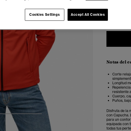
Seleccionar 
Cookies Settings
Accept All Cookies
XXS
X
Notas del e
Corte relaj
simplemente
Longitud m
Repelencia 
resistente 
Cuerpo, ca
Puños, bajo
Disfruta de la
con Capucha. L
4
5
6
7
para un confor
equipada con t
todas tus pert