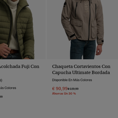
colchada Fuji Con
Chaqueta Cortavientos Con
Capucha Ultimate Bordada
9)
Disponible En Más Colores
€ 90,99
Más Colores
Precio Rebajado De
A
€ 129,99
Ahorras Un 30 %
o Rebajado De
A
99