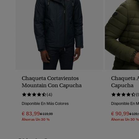
Chaqueta Cortavientos
Chaqueta A
Mountain Con Capucha
Capucha
(4)
(
Disponible En Más Colores
Disponible En 
€ 83,99
€ 90,99
Precio Rebajado De
A
Preci
€ 119,99
€ 129,
Ahorras Un 30 %
Ahorras Un 30 %