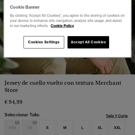
Cookie Banner
By clicking “Accept All Cookies”, you agree to the storing of cookies on
your device to enhance site navigation, analyze site usage, and assist
in our marketing efforts.
Cookie Policy
Cookies Settings
Accept All Cookies
1
2
3
4
5
6
7
Jersey de cuello vuelto con textura Merchant
Store
€ 94,99
Seleccionar Talla:
Talla Y Corte
XXS
XS
S
M
L
XL
XXL