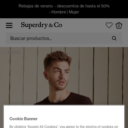
Rebajas de verano - descuentos de hasta el 50%
-
Hombre
|
Mujer
0
JERSEIS
Cookie Banner
By clicking “Accept All Cookies”, you agree to the storing of cookies on