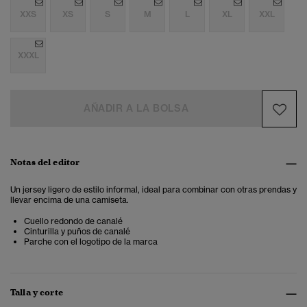
XXS
XS
S
M
L
XL
XXL
XXXL
AÑADIR A LA BOLSA
Notas del editor
Un jersey ligero de estilo informal, ideal para combinar con otras prendas y
llevar encima de una camiseta.
Cuello redondo de canalé
Cinturilla y puños de canalé
Parche con el logotipo de la marca
Talla y corte