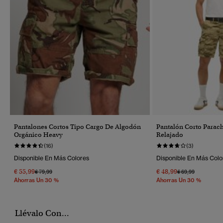
Pantalones Cortos Tipo Cargo De Algodón
Pantalón Corto Parach
Orgánico Heavy
Relajado
(16)
(3)
Disponible En Más Colores
Disponible En Más Colo
€ 55,99
€ 48,99
Precio Rebajado De
A
Precio Rebajado 
A
€ 79,99
€ 69,99
Ahorras Un 30 %
Ahorras Un 30 %
Llévalo Con...