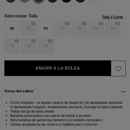
Seleccionar Talla:
Talla Y Corte
28
29
30
31
32
33
34
36
38
40
AÑADIR A LA BOLSA
Notas del editor
Corte relajado – el ajuste clásico de Superdry. Ni demasiado ajustado
ni demasiado holgado, simplemente perfecto. Escoge tu talla habitual
Tejido sarga de peso medio
Bolsillos principales con cierre de botón a presión
Seis bolsillos de generoso tamaño y un bolsillo monedero
Cintas ajustadoras de cintura y trabillas para cinturón