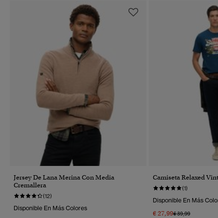
Jersey De Lana Merina Con Media
Camiseta Relaxed Vin
Cremallera
(1)
(12)
Disponible En Más Colo
Disponible En Más Colores
€ 27,99
Precio Rebajado 
A
€ 39,99