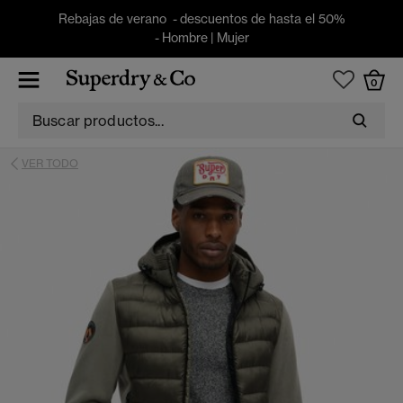
Rebajas de verano - descuentos de hasta el 50%
-
Hombre
|
Mujer
0
VER TODO