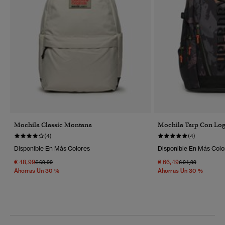
Mochila Classic Montana
Mochila Tarp Con Lo
(4)
(4)
Disponible En Más Colores
Disponible En Más Colo
€ 48,99
€ 66,49
Precio Rebajado De
A
Precio Rebajado 
A
€ 69,99
€ 94,99
Ahorras Un 30 %
Ahorras Un 30 %