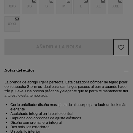
XXS
XS
S
M
L
XL
XXL
XXXL
AÑADIR A LA BOLSA
Notas del editor
La prenda de abrigo ligera perfecta. Esta cazadora bómber de tejido polar
con capucha Storm es ideal para dar largos paseos al perro cuando hace
frío y llueve. Una opción práctica y elegante que te permite mantenerte fiel
a tu estilo esta temporada.
Corte entallado: diseño más ajustado al cuerpo para lucir un look más
elegante
Acolchado integral en la parte central
Capucha con cordones de ajuste elásticos
Diseño con cremallera integral
Dos bolsillos exteriores
Un bolsillo interior