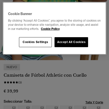
Cookie Banner
By clicking “Accept All Cookies”, you agree to the storing of cookies on
your device to enhance site navigation, analyze site usage, and assist
in our marketing efforts.
Cookie Policy
Cookies Settings
Accept All Cookies
1
2
3
4
5
6
7
NUEVO
Camiseta de Fútbol Athletic con Cuello
(3)
€ 39,99
Seleccionar Talla:
Talla Y Corte