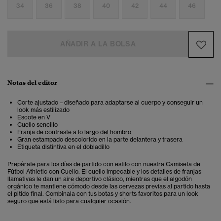
34
36
38
40
42
44
46
AÑADIR A LA BOLSA
Notas del editor
Corte ajustado – diseñado para adaptarse al cuerpo y conseguir un
look más estilizado
Escote en V
Cuello sencillo
Franja de contraste a lo largo del hombro
Gran estampado descolorido en la parte delantera y trasera
Etiqueta distintiva en el dobladillo
Prepárate para los días de partido con estilo con nuestra Camiseta de
Fútbol Athletic con Cuello. El cuello impecable y los detalles de franjas
llamativas le dan un aire deportivo clásico, mientras que el algodón
orgánico te mantiene cómodo desde las cervezas previas al partido hasta
el pitido final. Combínala con tus botas y shorts favoritos para un look
seguro que está listo para cualquier ocasión.