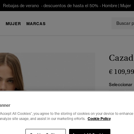
Rebajas de verano - descuentos de hasta el 50% -
Hombre
|
Mujer
E
MUJER
MARCAS
Cazad
€ 109,9
Seleccionar 
34
3
anner
“Accept All Cookies”, you agree to the storing of cookies on your device to enhance 
analyze site usage, and assist in our marketing efforts.
Cookie Policy