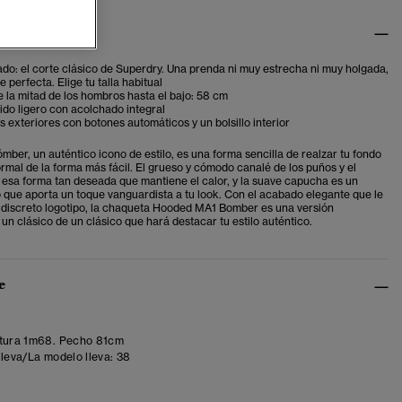
ditor
ado: el corte clásico de Superdry. Una prenda ni muy estrecha ni muy holgada,
 perfecta. Elige tu talla habitual
la mitad de los hombros hasta el bajo: 58 cm
jido ligero con acolchado integral
os exteriores con botones automáticos y un bolsillo interior
ber, un auténtico icono de estilo, es una forma sencilla de realzar tu fondo
rmal de la forma más fácil. El grueso y cómodo canalé de los puños y el
a esa forma tan deseada que mantiene el calor, y la suave capucha es un
vo que aporta un toque vanguardista a tu look. Con el acabado elegante que le
 discreto logotipo, la chaqueta Hooded MA1 Bomber es una versión
un clásico de un clásico que hará destacar tu estilo auténtico.
e
tura 1m68. Pecho 81cm
lleva/La modelo lleva:
38