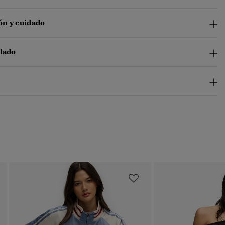
n y cuidado
clado