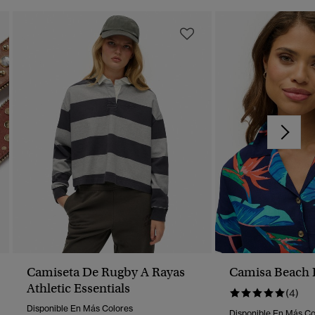
Camiseta De Rugby A Rayas
Camisa Beach 
Athletic Essentials
(4)
Disponible En Más Colores
Disponible En Más Co