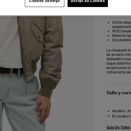
Cookies Settings
Accept All Cookies
Notas del e
Corte relaj
simplemente
RU10 Desde 
Material te
Dos bolsill
La chaqueta bóm
de armario info
dobladillo cre
toque distinti
proporciona el
refrescante de 
Talla y cort
Modelo:
Al
El modelo 
4
5
6
7
Guía De Tallas