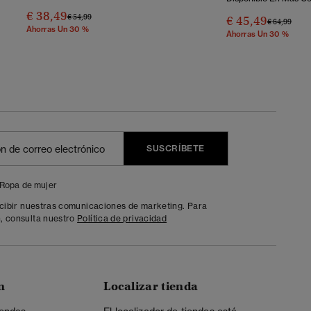
€ 38,49
Precio Rebajado De
A
€ 54,99
€ 45,49
Precio Reba
A
€ 64,99
Ahorras Un 30 %
Ahorras Un 30 %
SUSCRÍBETE
Ropa de mujer
ecibir nuestras comunicaciones de marketing. Para
, consulta nuestro
Política de privacidad
n
Localizar tienda