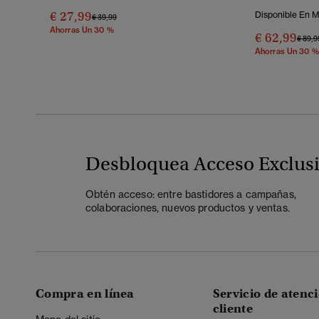
€ 27,99
Disponible En 
Precio Rebajado De
A
€ 39,99
Ahorras Un 30 %
€ 62,99
Preci
€ 89,9
Ahorras Un 30 %
Desbloquea Acceso Exclus
Obtén acceso: entre bastidores a campañas,
colaboraciones, nuevos productos y ventas.
Compra en línea
Servicio de atenci
cliente