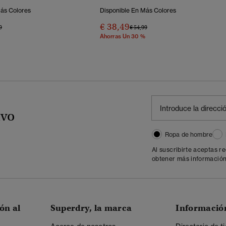
Más Colores
Disponible En Más Colores
€ 38,49
o Rebajado De
A
Precio Rebajado De
A
9
€ 54,99
Ahorras Un 30 %
ivo
Ropa de hombre
Al suscribirte aceptas r
obtener más información
ón al
Superdry, la marca
Informació