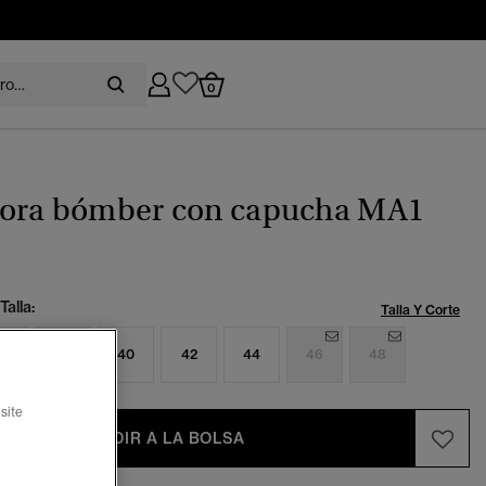
0
ora bómber con capucha MA1
9
Talla:
Talla Y Corte
6
38
40
42
44
46
48
site
AÑADIR A LA BOLSA