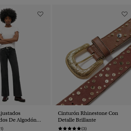
justados
Cinturón Rhinestone Con
os De Algodón
Detalle Brillante
Talle Medio
11)
(3)