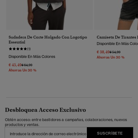
Sudadera De Corte Holgado Con Logotipo
Camiseta De Tirantes
Essential
Disponible En Más Colo
(1)
€ 38,49
Precio Rebajado 
A
€ 54,99
Disponible En Más Colores
Ahorras Un 30 %
€ 45,49
Precio Rebajado De
A
€ 64,99
Ahorras Un 30 %
Desbloquea Acceso Exclusivo
Obtén acceso: entre bastidores a campañas, colaboraciones, nuevos
productos y ventas.
SUSCRÍBETE