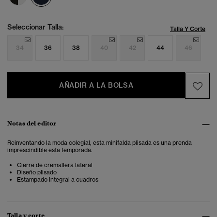
Seleccionar Talla:
Talla Y Corte
34
36
38
40
42
44
46
AÑADIR A LA BOLSA
Notas del editor
Reinventando la moda colegial, esta minifalda plisada es una prenda
imprescindible esta temporada.
Cierre de cremallera lateral
Diseño plisado
Estampado integral a cuadros
Talla y corte