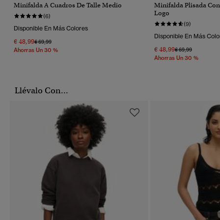
Minifalda A Cuadros De Talle Medio
Minifalda Plisada Con
Logo
(6)
(9)
Disponible En Más Colores
Disponible En Más Colo
€ 48,99
Precio Rebajado De
A
€ 69,99
€ 48,99
Precio Rebajado 
A
€ 69,99
Ahorras Un 30 %
Ahorras Un 30 %
Llévalo Con...