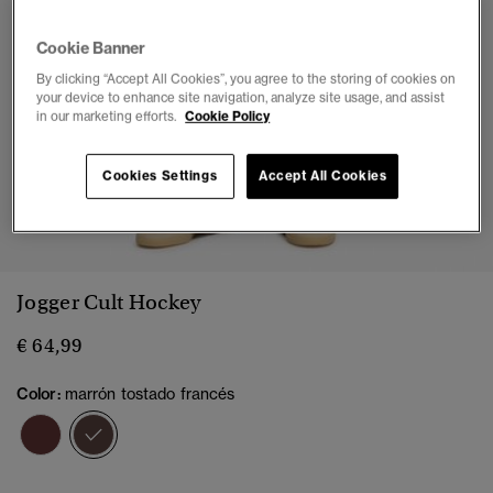
Cookie Banner
By clicking “Accept All Cookies”, you agree to the storing of cookies on
your device to enhance site navigation, analyze site usage, and assist
in our marketing efforts.
Cookie Policy
Cookies Settings
Accept All Cookies
1
2
3
4
5
6
7
Jogger Cult Hockey
€ 64,99
Color:
marrón tostado francés
seleccionado