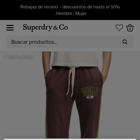
Rebajas de verano - descuentos de hasta el 50%
-
Hombre
|
Mujer
0
PANTALONES