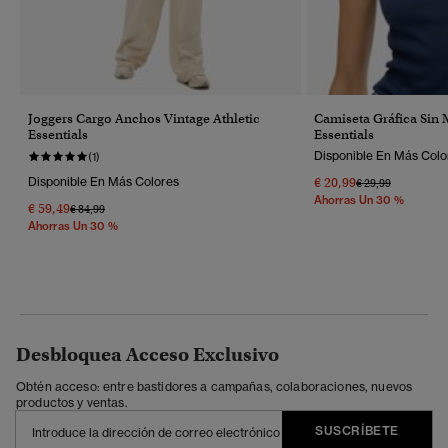
Joggers Cargo Anchos Vintage Athletic
Camiseta Gráfica Sin 
Essentials
Essentials
Disponible En Más Colo
(1)
Disponible En Más Colores
€ 20,99
Precio Rebajado 
A
€ 29,99
Ahorras Un 30 %
€ 59,49
Precio Rebajado De
A
€ 84,99
Ahorras Un 30 %
Desbloquea Acceso Exclusivo
Obtén acceso: entre bastidores a campañas, colaboraciones, nuevos
productos y ventas.
SUSCRÍBETE