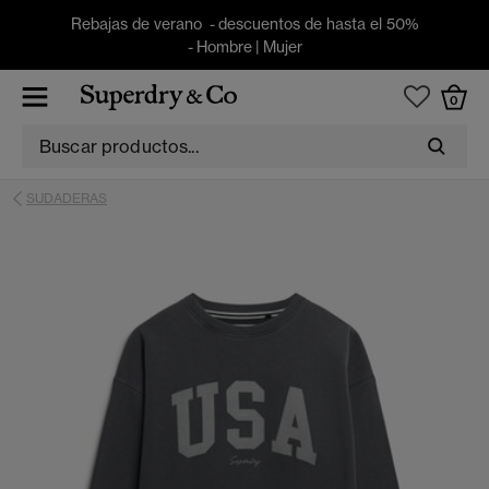
Rebajas de verano - descuentos de hasta el 50%
-
Hombre
|
Mujer
0
SUDADERAS