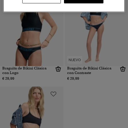
NUEVO
Braguita de Bikini Clásica
Braguita de Bikini Clásica
con Logo
con Contraste
€ 29,99
€ 29,99