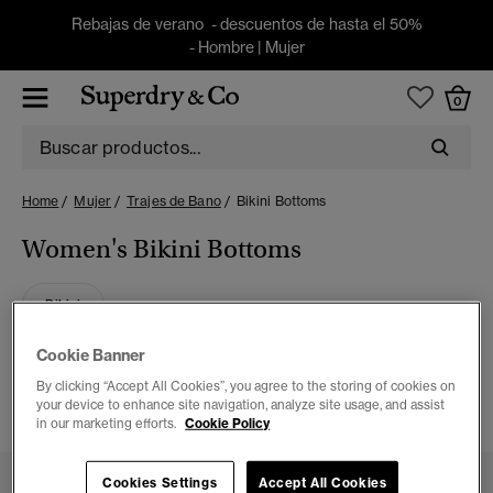
Rebajas de verano - descuentos de hasta el 50%
-
Hombre
|
Mujer
0
Home
Mujer
Trajes de Bano
Bikini Bottoms
Women's Bikini Bottoms
Bikini
Cookie Banner
3 ARTÍCULOS
By clicking “Accept All Cookies”, you agree to the storing of cookies on
your device to enhance site navigation, analyze site usage, and assist
FILTRAR Y ORDENAR
in our marketing efforts.
Cookie Policy
Cookies Settings
Accept All Cookies