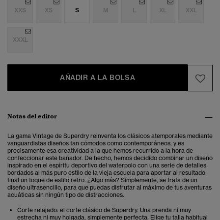
XXS
XS
S
M
L
XL
XXL
XXXL
AÑADIR A LA BOLSA
Notas del editor
La gama Vintage de Superdry reinventa los clásicos atemporales mediante
vanguardistas diseños tan cómodos como contemporáneos, y es
precisamente esa creatividad a la que hemos recurrido a la hora de
confeccionar este bañador. De hecho, hemos decidido combinar un diseño
inspirado en el espíritu deportivo del waterpolo con una serie de detalles
bordados al más puro estilo de la vieja escuela para aportar al resultado
final un toque de estilo retro. ¿Algo más? Simplemente, se trata de un
diseño ultrasencillo, para que puedas disfrutar al máximo de tus aventuras
acuáticas sin ningún tipo de distracciones.
Corte relajado: el corte clásico de Superdry. Una prenda ni muy
estrecha ni muy holgada, simplemente perfecta. Elige tu talla habitual