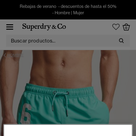
Rebajas de verano - descuentos de hasta el 50%
-
Hombre
|
Mujer
0
HOMBRE