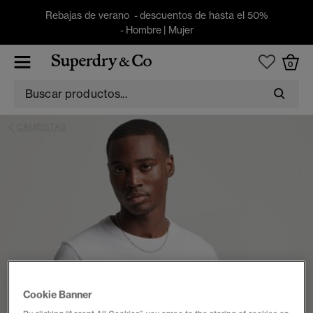
Rebajas de verano - descuentos de hasta el 50%
-
Hombre
|
Mujer
0
CAMISETAS
Cookie Banner