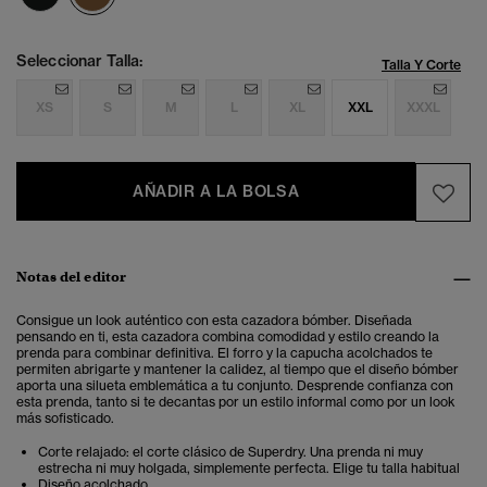
Seleccionar Talla:
Talla Y Corte
XS
S
M
L
XL
XXL
XXXL
AÑADIR A LA BOLSA
Notas del editor
Consigue un look auténtico con esta cazadora bómber. Diseñada
pensando en ti, esta cazadora combina comodidad y estilo creando la
prenda para combinar definitiva. El forro y la capucha acolchados te
permiten abrigarte y mantener la calidez, al tiempo que el diseño bómber
aporta una silueta emblemática a tu conjunto. Desprende confianza con
esta prenda, tanto si te decantas por un estilo informal como por un look
más sofisticado.
Corte relajado: el corte clásico de Superdry. Una prenda ni muy
estrecha ni muy holgada, simplemente perfecta. Elige tu talla habitual
Diseño acolchado