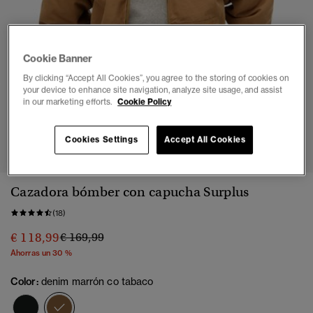
Cookie Banner
By clicking “Accept All Cookies”, you agree to the storing of cookies on
your device to enhance site navigation, analyze site usage, and assist
in our marketing efforts.
Cookie Policy
1
2
3
4
5
6
7
8
Cookies Settings
Accept All Cookies
Cazadora bómber con capucha Surplus
(18)
Precio rebajado de
a
€ 118,99
€ 169,99
Ahorras un 30 %
Color:
denim marrón co tabaco
seleccionado