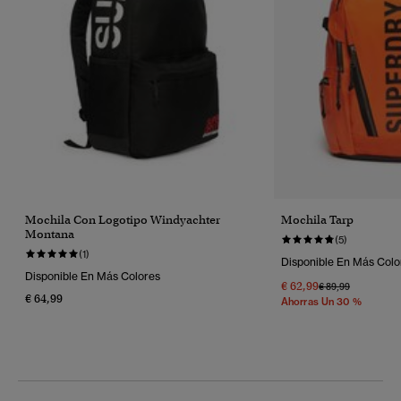
Mochila Con Logotipo Windyachter
Mochila Tarp
Montana
(5)
(1)
Disponible En Más Colo
Disponible En Más Colores
€ 62,99
Precio Rebajado 
A
€ 89,99
€ 64,99
Ahorras Un 30 %