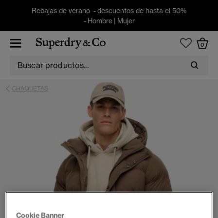
Rebajas de verano - descuentos de hasta el 50%
-
Hombre
|
Mujer
0
CHAQUETAS
Cookie Banner