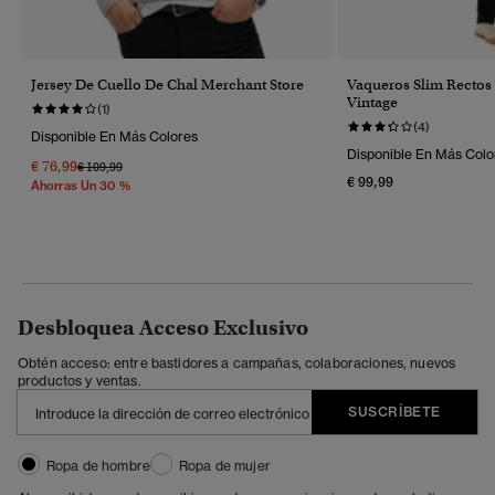
Jersey De Cuello De Chal Merchant Store
Vaqueros Slim Rectos
Vintage
(1)
(4)
Disponible En Más Colores
Disponible En Más Colo
€ 76,99
Precio Rebajado De
A
€ 109,99
€ 99,99
Ahorras Un 30 %
Desbloquea Acceso Exclusivo
Obtén acceso: entre bastidores a campañas, colaboraciones, nuevos
productos y ventas.
SUSCRÍBETE
Ropa de hombre
Ropa de mujer