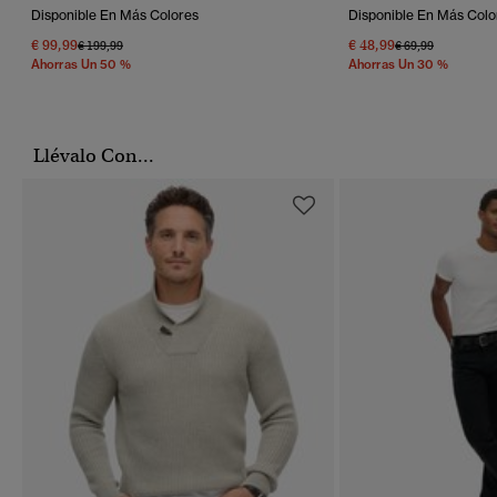
Disponible En Más Colores
Disponible En Más Colo
€ 99,99
€ 48,99
Precio Rebajado De
A
Precio Rebajado 
A
€ 199,99
€ 69,99
Ahorras Un 50 %
Ahorras Un 30 %
Llévalo Con...