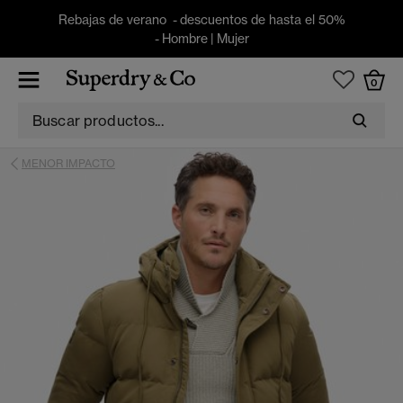
Rebajas de verano - descuentos de hasta el 50%
-
Hombre
|
Mujer
0
MENOR IMPACTO