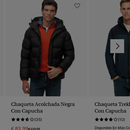
Chaqueta Acolchada Negra
Chaqueta Trekk
Con Capucha
Con Capucha
(35)
(10)
€ 83,99
Disponible En Más Co
Precio Rebajado De
A
€ 119,99