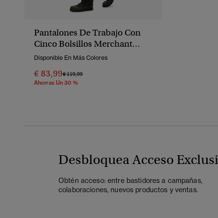
Pantalones De Trabajo Con
Cinco Bolsillos Merchant
Store
Disponible En Más Colores
€ 83,99
Precio Rebajado De
A
€ 119,99
Ahorras Un 30 %
Desbloquea Acceso Exclus
Obtén acceso: entre bastidores a campañas,
colaboraciones, nuevos productos y ventas.