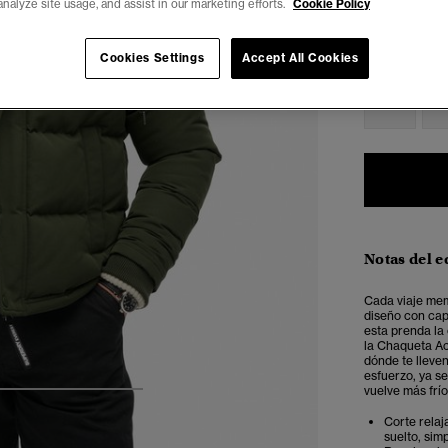
analyze site usage, and assist in our marketing efforts.
Cookie Policy
Seleccionar 
Cookies Settings
Accept All Cookies
XXS
X
Notas del e
Cada viaje mem
diseño con cap
esta prenda la
la Chaqueta Ac
dónde te lleve
esfuerzo, ya s
vuelve más frío
4
5
6
7
Corte relaj
suelto, sim