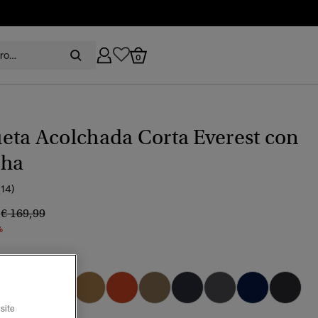
0
eta Acolchada Corta Everest con
ha
(14)
9
Precio rebajado de
a
€ 169,99
%
militar
seleccionado
site