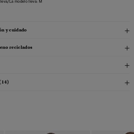
lleva/La modelo lleva:
M
n y cuidado
leno reciclados
(14)