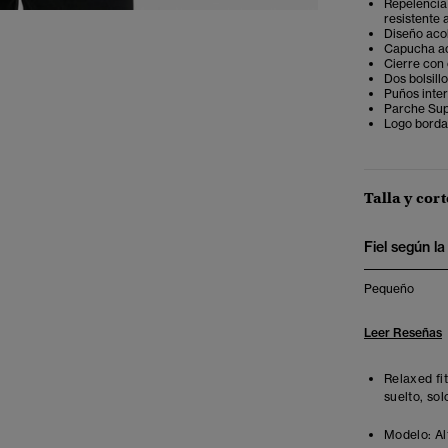
Repelencia 
resistente 
Diseño aco
Capucha ac
Cierre con
Dos bolsill
Puños inte
Parche Sup
Logo borda
Talla y cort
Fiel según la 
Pequeño
Leer Reseñas
Relaxed fi
suelto, sol
Modelo:
Al