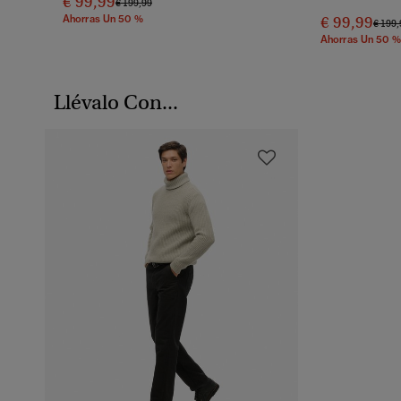
€ 99,99
Precio Rebajado De
A
€ 199,99
Ahorras Un 50 %
€ 99,99
Preci
€ 199,
Ahorras Un 50 %
Llévalo Con...