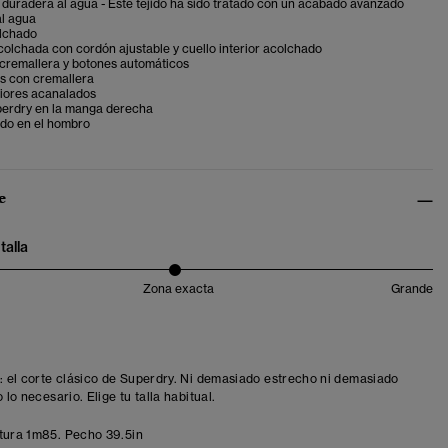
duradera al agua - Este tejido ha sido tratado con un acabado avanzado
al agua
lchado
olchada con cordón ajustable y cuello interior acolchado
 cremallera y botones automáticos
os con cremallera
riores acanalados
erdry en la manga derecha
do en el hombro
e
talla
Zona exacta
Grande
t: el corte clásico de Superdry. Ni demasiado estrecho ni demasiado
o lo necesario. Elige tu talla habitual.
tura 1m85. Pecho 39.5in