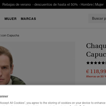
Rebajas de verano - descuentos de hasta el 50% -
Hombre
|
Mujer
E
MUJER
MARCAS
t con Capucha
Chaqu
Capuc
€ 118,9
Ahorras un 30 
Color:
verde 
anner
“Accept All Cookies”, you agree to the storing of cookies on your device to enhance 