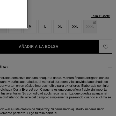
Talla:
Talla Y Corte
S
S
M
L
XL
XXL
XXXL
AÑADIR A LA BOLSA
ditor
orable comienza con una chaqueta fiable. Manteniéndote abrigado con su
ucha y puños acanalados, el material duradero y la suavidad acolchada de
 convierten en un básico imprescindible para exteriores. Elaborada con lujo,
olchada Corta Everest con Capucha es una compañera fiable sin importar
n tus aventuras. Su comodidad acolchada garantiza que puedas avanzar sin
ea disfrutando del aire del campo o simplemente paseando cuando el clima se
.
ado – el ajuste clásico de Superdry. Ni demasiado ajustado, ni demasiado
plemente perfecto. Elige tu talla habitual