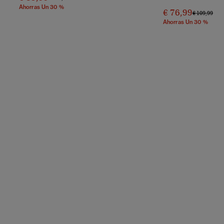
Ahorras Un 30 %
€ 76,99
Precio Reba
A
€ 109,99
Ahorras Un 30 %