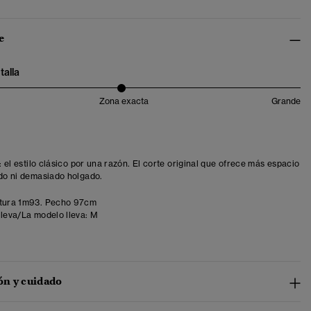
e
talla
Zona exacta
Grande
t: el estilo clásico por una razón. El corte original que ofrece más espacio
ído ni demasiado holgado.
tura 1m93. Pecho 97cm
lleva/La modelo lleva:
M
n y cuidado