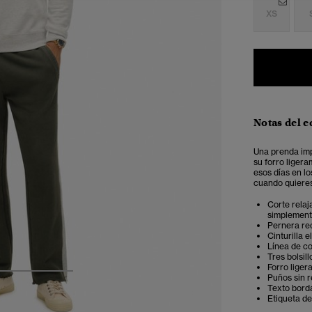
XS
Notas del e
Una prenda imp
su forro ligera
esos días en lo
cuando quieres
Corte relaj
simplemente
Pernera re
Cinturilla 
Línea de co
Tres bolsil
Forro liger
Puños sin 
3
4
5
Texto borda
Etiqueta de