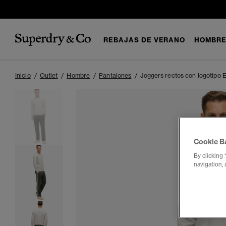
REBAJAS DE VERANO
HOMBR
Inicio
Outlet
Hombre
Pantalones
Joggers rectos con logotipo E
Cookie B
By clicking 
navigation, 