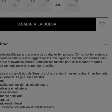
S
M
L
XL
XXL
XXXL
AÑADIR A LA BOLSA
ditor
rescindible para tu armario de cualquier temporada. Con su corte relajado y
mente cepillado, estos joggers rectos con logotipo Essential son ideales para
s que te invade la pereza. También son ideales para salir a hacer recados
 ir cómoda pero sin renunciar al estilo.
ado: el corte clásico de Superdry. Una prenda ni muy estrecha ni muy holgada,
 perfecta. Elige tu talla habitual
cta
elástica con cordón de ajuste oculto
ntraste en el lateral
los exteriores
amente cepillado
rematar
do en el lateral
 la marca bordada en el bolsillo trasero