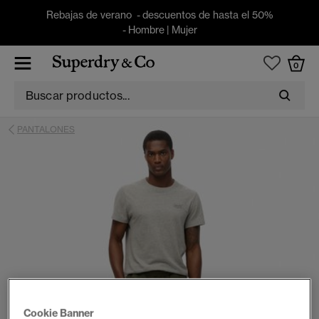
Rebajas de verano - descuentos de hasta el 50%
-
Hombre
|
Mujer
0
PANTALONES
Cookie Banner