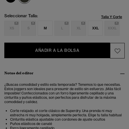
Seleccionar Talla:
Talla Y Corte
XS
S
M
L
XL
XXL
XXXL
AÑADIR A LA BOLSA
Notas del editor
¿Buscas comodidad y estilo esta temporada? Tenemos lo que necesitas.
Estos joggers son ideales para presumir de estilo sin esfuerzo. ¡Más fácil
imposible! Confeccionados con un forro ligeramente cepillado y una
cinturilla y puños elásticos, son perfectos para disfrutar de la máxima
comodidad y calidez.
Corte relajado: el corte clásico de Superdry. Una prenda ni muy
estrecha ni muy holgada, simplemente perfecta. Elige tu talla habitual
Cinturilla elástica ajustable con cordones de ajuste ocultos
Puños elásticos de canalé
Forro ligeramente cepillado