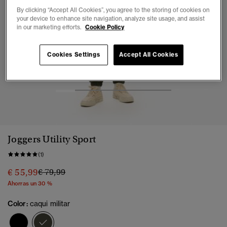
By clicking “Accept All Cookies”, you agree to the storing of cookies on
your device to enhance site navigation, analyze site usage, and assist
in our marketing efforts.
Cookie Policy
Cookies Settings
Accept All Cookies
1
2
3
4
5
6
Joggers Utility Sport
(1)
Precio rebajado de
a
€ 55,99
€ 79,99
Ahorras un 30 %
Color:
caqui militar
seleccionado