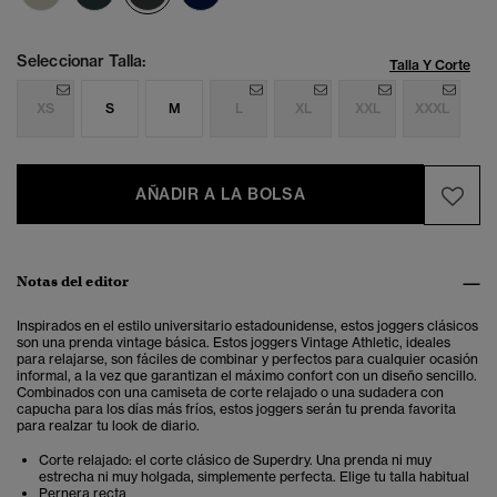
Seleccionar Talla:
Talla Y Corte
XS
S
M
L
XL
XXL
XXXL
AÑADIR A LA BOLSA
Notas del editor
Inspirados en el estilo universitario estadounidense, estos joggers clásicos
son una prenda vintage básica. Estos
joggers Vintage Athletic
, ideales
para relajarse, son fáciles de combinar y perfectos para cualquier ocasión
informal, a la vez que garantizan el máximo confort con un diseño sencillo.
Combinados con una camiseta de corte relajado o una sudadera con
capucha para los días más fríos, estos joggers serán tu prenda favorita
para realzar tu look de diario.
Corte relajado: el corte clásico de Superdry. Una prenda ni muy
estrecha ni muy holgada, simplemente perfecta. Elige tu talla habitual
Pernera recta