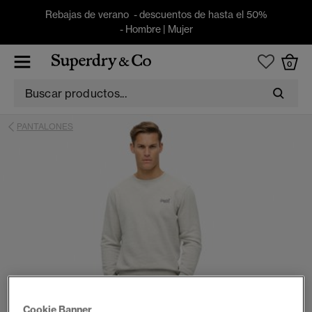
Rebajas de verano - descuentos de hasta el 50%
-
Hombre
|
Mujer
0
PANTALONES
Cookie Banner