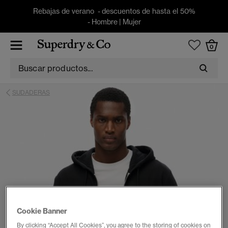
Rebajas de verano - descuentos de hasta el 50%
-
Hombre
|
Mujer
0
SUDADERAS
Cookie Banner
By clicking “Accept All Cookies”, you agree to the storing of cookies on