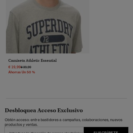
Camiseta Athletic Essential
€ 19,99
Precio Rebajado De
A
€ 39,99
Ahorras Un 50 %
Desbloquea Acceso Exclusivo
Obtén acceso: entre bastidores a campañas, colaboraciones, nuevos
productos y ventas.
SUSCRÍBETE