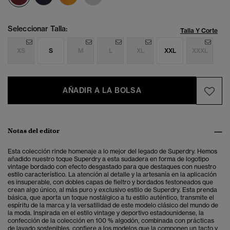
Seleccionar Talla:
Talla Y Corte
XS
S
M
L
XL
XXL
XXXL
AÑADIR A LA BOLSA
Notas del editor
Esta colección rinde homenaje a lo mejor del legado de Superdry.
Hemos
añadido nuestro toque
Superdry a esta sudadera en forma de logotipo
vintage bordado con efecto desgastado para que destaques con nuestro
estilo característico.
La atención al detalle y la artesanía en la aplicación
es insuperable, con dobles capas de fieltro y bordados festoneados que
crean algo único, al más puro y exclusivo estilo de Superdry. Esta prenda
básica, que aporta un toque nostálgico a tu estilo auténtico, transmite el
espíritu de la marca y la versatilidad de este modelo clásico del mundo de
la moda. Inspirada en el estilo vintage y deportivo estadounidense, la
confección de la colección en 100 % algodón, combinada con prácticas
de lavado sostenibles, confiere a los modelos que la componen un tacto y