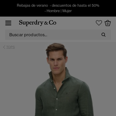
Rebajas de verano - descuentos de hasta el 50%
-
Hombre
|
Mujer
0
TOPS