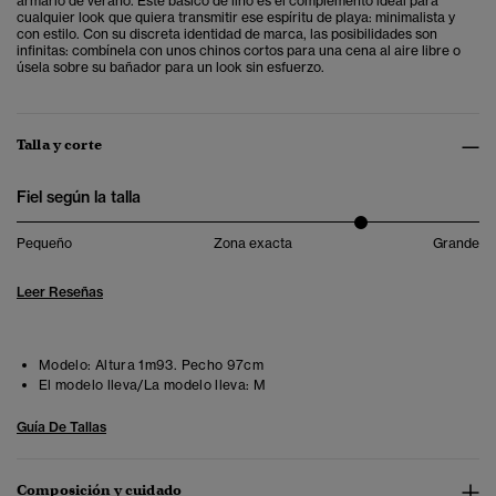
armario de verano. Este básico de lino es el complemento ideal para
cualquier look que quiera transmitir ese espíritu de playa: minimalista y
con estilo. Con su discreta identidad de marca, las posibilidades son
infinitas: combínela con unos chinos cortos para una cena al aire libre o
úsela sobre su bañador para un look sin esfuerzo.
Talla y corte
Fiel según la talla
Pequeño
Zona exacta
Grande
Leer Reseñas
Modelo:
Altura 1m93. Pecho 97cm
El modelo lleva/La modelo lleva:
M
Guía De Tallas
Composición y cuidado