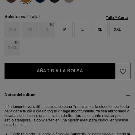
Seleccionar Talla:
Talla Y Corte
XXS
XS
S
M
L
XL
XXL
XXXL
AÑADIR A LA BOLSA
Notas del editor
Infinitamente versátil, la camisa de pana Trailsman es la elección perfecta
para dar a tu día a día un toque vintage inconfundible. Ya sea abrochada o
llevada suelta sobre una camiseta de tirantes, su encanto rústico y su
estilo atemporal la convierten en una opción ideal para cualquier ocasión
smart-casual.
Corte relajado – el corte clásico de Superdry. Ni demasiado ajustado ni