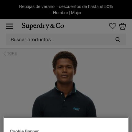
Rebajas de verano - descuentos de hasta el 50%
-
Hombre
|
Mujer
0
TOPS
Cookie Banner