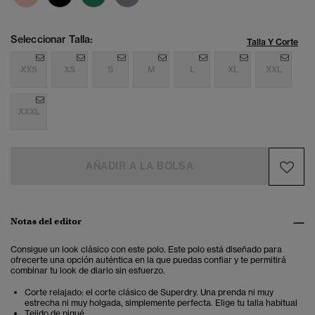
Seleccionar Talla:
Talla Y Corte
XXS
XS
S
M
L
XL
XXL
XXXL
AÑADIR A LA BOLSA
Notas del editor
Consigue un look clásico con este polo. Este polo está diseñado para
ofrecerte una opción auténtica en la que puedas confiar y te permitirá
combinar tu look de diario sin esfuerzo.
Corte relajado: el corte clásico de Superdry. Una prenda ni muy
estrecha ni muy holgada, simplemente perfecta. Elige tu talla habitual
Tejido de piqué